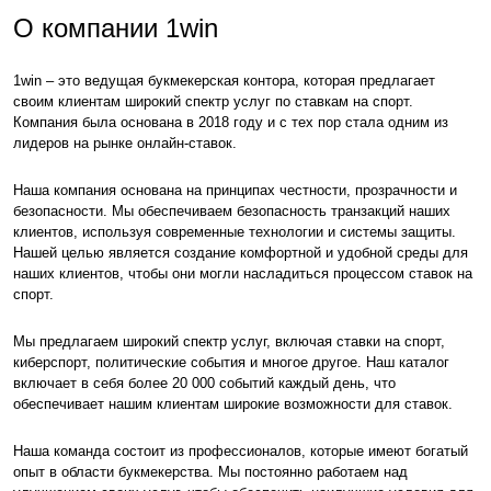
О компании 1win
1win – это ведущая букмекерская контора, которая предлагает
своим клиентам широкий спектр услуг по ставкам на спорт.
Компания была основана в 2018 году и с тех пор стала одним из
лидеров на рынке онлайн-ставок.
Наша компания основана на принципах честности, прозрачности и
безопасности. Мы обеспечиваем безопасность транзакций наших
клиентов, используя современные технологии и системы защиты.
Нашей целью является создание комфортной и удобной среды для
наших клиентов, чтобы они могли насладиться процессом ставок на
спорт.
Мы предлагаем широкий спектр услуг, включая ставки на спорт,
киберспорт, политические события и многое другое. Наш каталог
включает в себя более 20 000 событий каждый день, что
обеспечивает нашим клиентам широкие возможности для ставок.
Наша команда состоит из профессионалов, которые имеют богатый
опыт в области букмекерства. Мы постоянно работаем над