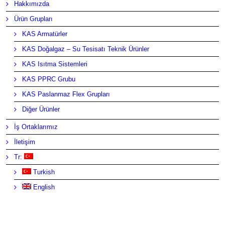
Hakkımızda
Ürün Grupları
KAS Armatürler
KAS Doğalgaz – Su Tesisatı Teknik Ürünler
KAS Isıtma Sistemleri
KAS PPRC Grubu
KAS Paslanmaz Flex Grupları
Diğer Ürünler
İş Ortaklarımız
İletişim
Tr:
Turkish
English