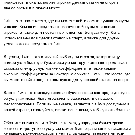
планшетов, и она позволяет игрокам делать ставки на спорт в
любое время и в любом месте.
1win – это также место, где вы можете найти самые лучшие бонусы
и акции. Компания предлагает различные бонусы для новых
игроков, а также для постоянных клиентов. Бонусы могут быть
использованы для сделки ставок на спорт, а также для других
услуг, которые предлагает 1win.
В целом, 1win – это отличный выбор для игроков, которые ищут
надежную и быструю букмекерскую контору. Компания предлагает
широкий спектр услуг, низкие коэффициенты, а также самые
высокие коэффициенты на некоторые события. 1win – это место, где
вы можете найти все, что вам нужно для успешной ставки на спорт.
Важно! 1win – это международная букмекерская контора, и доступ к
ее услугам может быть ограничен в зависимости от вашего
местоположения. Если вы не знаете, является ли 1win доступным в
вашей стране, пожалуйста, свяжитесь с нами, чтобы узнать больше.
Обратите внимание, что 1win – это международная букмекерская
контора, и доступ к ее услугам может быть ограничен в зависимости
от вашего местоположения. Если вы не знаете, является ли 1win