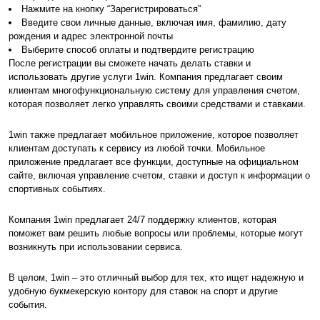
Нажмите на кнопку “Зарегистрироваться”
Введите свои личные данные, включая имя, фамилию, дату
рождения и адрес электронной почты
Выберите способ оплаты и подтвердите регистрацию
После регистрации вы сможете начать делать ставки и
использовать другие услуги 1win. Компания предлагает своим
клиентам многофункциональную систему для управления счетом,
которая позволяет легко управлять своими средствами и ставками.
1win также предлагает мобильное приложение, которое позволяет
клиентам доступать к сервису из любой точки. Мобильное
приложение предлагает все функции, доступные на официальном
сайте, включая управление счетом, ставки и доступ к информации о
спортивных событиях.
Компания 1win предлагает 24/7 поддержку клиентов, которая
поможет вам решить любые вопросы или проблемы, которые могут
возникнуть при использовании сервиса.
В целом, 1win – это отличный выбор для тех, кто ищет надежную и
удобную букмекерскую контору для ставок на спорт и другие
события.