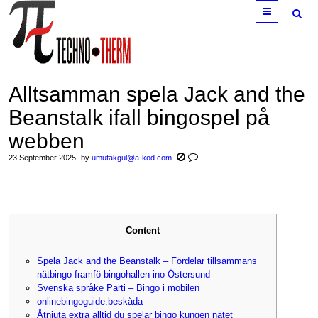
Menu
Alltsamman spela Jack and the
Beanstalk ifall bingospel på
webben
23 September 2025
by
umutakgul@a-kod.com
Content
Spela Jack and the Beanstalk – Fördelar tillsammans
nätbingo framfö bingohallen ino Östersund
Svenska språke Parti – Bingo i mobilen
onlinebingoguide.beskåda
Åtnjuta extra alltid du spelar bingo kungen nätet