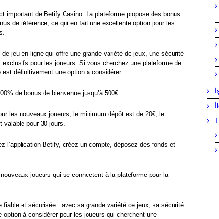
ct important de Betify Casino. La plateforme propose des bonus
us de référence, ce qui en fait une excellente option pour les
s.
de jeu en ligne qui offre une grande variété de jeux, une sécurité
us exclusifs pour les joueurs. Si vous cherchez une plateforme de
o est définitivement une option à considérer.
İ
 100% de bonus de bienvenue jusqu’à 500€
İ
our les nouveaux joueurs, le minimum dépôt est de 20€, le
T
valable pour 30 jours.
z l’application Betify, créez un compte, déposez des fonds et
nouveaux joueurs qui se connectent à la plateforme pour la
e fiable et sécurisée : avec sa grande variété de jeux, sa sécurité
ne option à considérer pour les joueurs qui cherchent une