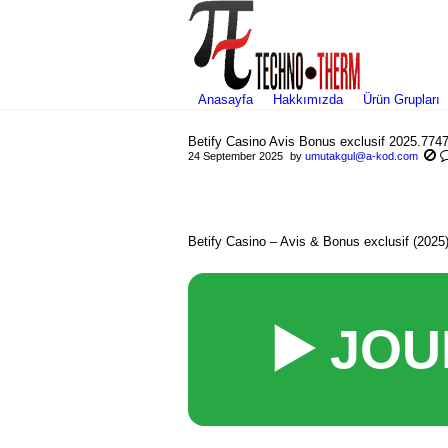
Anasayfa
Hakkımızda
Ürün Grupları
Betify Casino Avis Bonus exclusif 2025.774
24 September 2025
by
umutakgul@a-kod.com
Betify Casino – Avis & Bonus exclusif (2025
▶️ JO