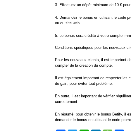
3. Effectuez un dépôt minimum de 10 € pour 
4. Demandez le bonus en utilisant le code p
ou du site web.
5. Le bonus sera crédité à votre compte imm
Conditions spécifiques pour les nouveaux cli
Pour les nouveaux clients, il est important d
compter de la création du compte.
Il est également important de respecter les 
de gain, pour éviter tout problème.
En outre, il est important de vérifier réguli
correctement.
En résumé, pour obtenir le bonus Betify, il 
demander le bonus en utilisant le code promo