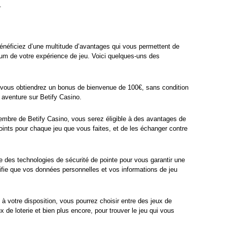
.
énéficiez d’une multitude d’avantages qui vous permettent de
um de votre expérience de jeu. Voici quelques-uns des
 vous obtiendrez un bonus de bienvenue de 100€, sans condition
aventure sur Betify Casino.
membre de Betify Casino, vous serez éligible à des avantages de
points pour chaque jeu que vous faites, et de les échanger contre
se des technologies de sécurité de pointe pour vous garantir une
ifie que vos données personnelles et vos informations de jeu
 à votre disposition, vous pourrez choisir entre des jeux de
 de loterie et bien plus encore, pour trouver le jeu qui vous