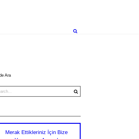
de Ara
Merak Ettikleriniz İçin Bize