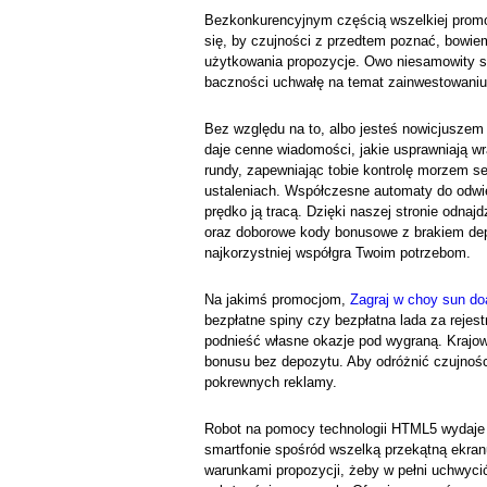
Bezkonkurencyjnym częścią wszelkiej promoc
się, by czujności z przedtem poznać, bowi
użytkowania propozycje. Owo niesamowity stra
baczności uchwałę na temat zainwestowani
Bez względu na to, albo jesteś nowicjuszem
daje cenne wiadomości, jakie usprawniają wr
rundy, zapewniając tobie kontrolę morzem 
ustaleniach. Współczesne automaty do odwie
prędko ją tracą. Dzięki naszej stronie odna
oraz doborowe kody bonusowe z brakiem depoz
najkorzystniej współgra Twoim potrzebom.
Na jakimś promocjom,
Zagraj w choy sun do
bezpłatne spiny czy bezpłatna lada za rejest
podnieść własne okazje pod wygraną. Krajow
bonusu bez depozytu. Aby odróżnić czujnośc
pokrewnych reklamy.
Robot na pomocy technologii HTML5 wydaje 
smartfonie spośród wszelką przekątną ekran
warunkami propozycji, żeby w pełni uchwyci