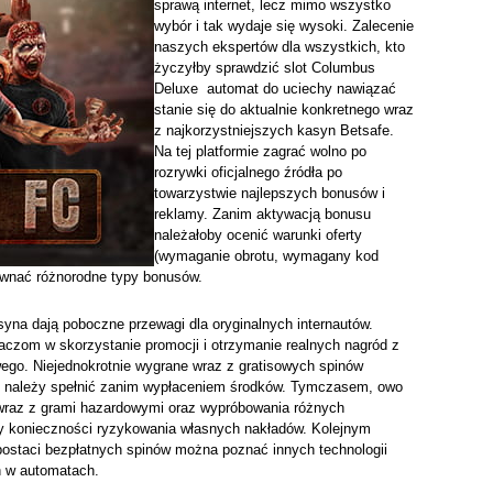
sprawą internet, lecz mimo wszystko
wybór i tak wydaje się wysoki. Zalecenie
naszych ekspertów dla wszystkich, kto
życzyłby sprawdzić slot Columbus
Deluxe automat do uciechy nawiązać
stanie się do aktualnie konkretnego wraz
z najkorzystniejszych kasyn Betsafe.
Na tej platformie zagrać wolno po
rozrywki oficjalnego źródła po
towarzystwie najlepszych bonusów i
reklamy. Zanim aktywacją bonusu
należałoby ocenić warunki oferty
(wymaganie obrotu, wymagany kod
ównać różnorodne typy bonusów.
syna dają poboczne przewagi dla oryginalnych internautów.
raczom w skorzystanie promocji i otrzymanie realnych nagród z
ego. Niejednokrotnie wygrane wraz z gratisowych spinów
 należy spełnić zanim wypłaceniem środków. Tymczasem, owo
wraz z grami hazardowymi oraz wypróbowania różnych
 konieczności ryzykowania własnych nakładów. Kolejnym
staci bezpłatnych spinów można poznać innych technologii
h w automatach.