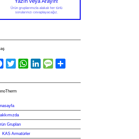
Yazın veya Arayın!
Ürün gruplarımızla alakalı her türlü
sorularınızı cevaplayacağız.
laş
Facebook
Twitter
WhatsApp
LinkedIn
Message
Share
hnoTherm
nasayfa
akkımızda
rün Grupları
KAS Armatürler