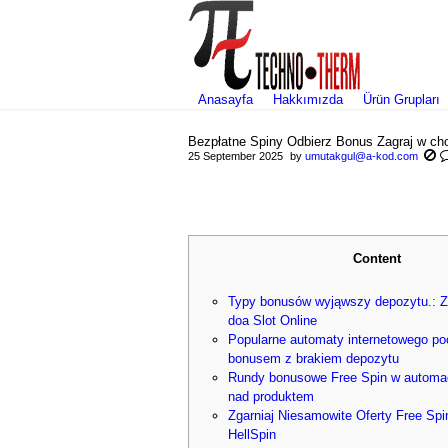
Anasayfa
Hakkımızda
Ürün Grupları
Bezpłatne Spiny Odbierz Bonus Zagraj w ch
25 September 2025
by
umutakgul@a-kod.com
Content
Typy bonusów wyjąwszy depozytu.: Z
doa Slot Online
Popularne automaty internetowego p
bonusem z brakiem depozytu
Rundy bonusowe Free Spin w automac
nad produktem
Zgarniaj Niesamowite Oferty Free Sp
HellSpin