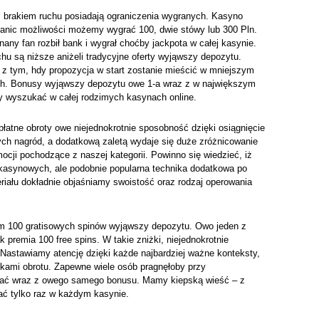
brakiem ruchu posiadają ograniczenia wygranych. Kasyno
ranic możliwości możemy wygrać 100, dwie stówy lub 300 Pln.
znany fan rozbił bank i wygrał choćby jackpota w całej kasynie.
hu są niższe aniżeli tradycyjne oferty wyjąwszy depozytu.
z tym, hdy propozycja w start zostanie mieścić w mniejszym
ch. Bonusy wyjąwszy depozytu owe 1-a wraz z w największym
y wyszukać w całej rodzimych kasynach online.
łatne obroty owe niejednokrotnie sposobność dzięki osiągnięcie
ych nagród, a dodatkową zaletą wydaje się duże zróżnicowanie
ocji pochodzące z naszej kategorii. Powinno się wiedzieć, iż
 kasynowych, ale podobnie popularna technika dodatkowa po
riału dokładnie objaśniamy swoistość oraz rodzaj operowania
m 100 gratisowych spinów wyjąwszy depozytu. Owo jeden z
premia 100 free spins. W takie zniżki, niejednokrotnie
Nastawiamy atencję dzięki każde najbardziej ważne konteksty,
nkami obrotu. Zapewne wiele osób pragnęłoby przy
wać wraz z owego samego bonusu. Mamy kiepską wieść – z
ć tylko raz w każdym kasynie.