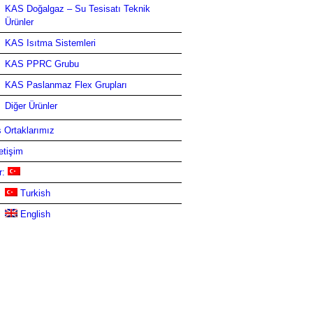
KAS Doğalgaz – Su Tesisatı Teknik
Ürünler
KAS Isıtma Sistemleri
KAS PPRC Grubu
KAS Paslanmaz Flex Grupları
Diğer Ürünler
ş Ortaklarımız
letişim
r:
Turkish
English