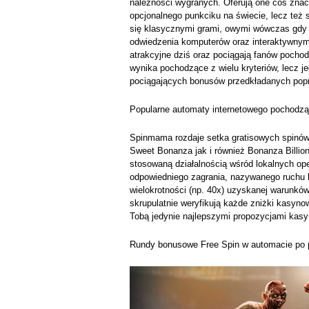
należności wygranych. Oferują one coś znacz
opcjonalnego punkciku na świecie, lecz też 
się klasycznymi grami, owymi wówczas gdy 
odwiedzenia komputerów oraz interaktywnymi
atrakcyjne dziś oraz pociągają fanów pocho
wynika pochodzące z wielu kryteriów, lecz 
pociągających bonusów przedkładanych popr
Popularne automaty internetowego pochodz
Spinmama rozdaje setka gratisowych spinów 
Sweet Bonanza jak i również Bonanza Billio
stosowaną działalnością wśród lokalnych op
odpowiedniego zagrania, nazywanego ruchu 
wielokrotności (np. 40x) uzyskanej warunkó
skrupulatnie weryfikują każde zniżki kasyno
Tobą jedynie najlepszymi propozycjami kas
Rundy bonusowe Free Spin w automacie po 