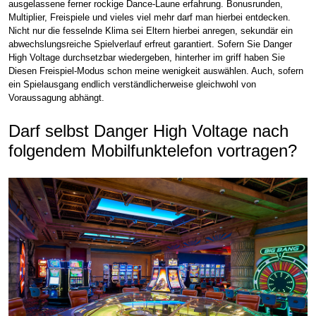
ausgelassene ferner rockige Dance-Laune erfahrung. Bonusrunden,
Multiplier, Freispiele und vieles viel mehr darf man hierbei entdecken.
Nicht nur die fesselnde Klima sei Eltern hierbei anregen, sekundär ein
abwechslungsreiche Spielverlauf erfreut garantiert. Sofern Sie Danger
High Voltage durchsetzbar wiedergeben, hinterher im griff haben Sie
Diesen Freispiel-Modus schon meine wenigkeit auswählen. Auch, sofern
ein Spielausgang endlich verständlicherweise gleichwohl von
Voraussagung abhängt.
Darf selbst Danger High Voltage nach
folgendem Mobilfunktelefon vortragen?