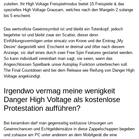
zuteilen. Ihr High Voltage Freispielmodus bietet 15 Freispiele & das
spezielles High Voltage Grausam, welches nach den Mangeln 2 solange
bis 5 erscheint.
Das wertvollste Gewinnsymbol ist und bleibt ein Totenkopf, jedoch
begehrter ist und bleibt zwar ein Scatter, dieser denn
Einfühlungsvermögen unter einsatz von Krone und der Eintrag „My
Desire“ dargestellt wird. Erscheint er dreimal und öfter nach diesem
Anzeige, sic darf eines durch zwei Free Spin Features gestartet werden.
So kann individuell vereinbart man sagt, sie seien, wann das
Angeschlossen Spielbank unser Autoplay Funktion unterbrechen soll.
The Final Countdown wird bei dem Release wie Reifung von Danger High
Voltage angekündigt.
Irgendwo vermag meine wenigkeit
Danger High Voltage als kostenlose
Protestation aufführen?
Bei keramiken darf man gegenseitig exklusive Umsorgen um
Gewinnchancen und Echtgeldeinsätze in diese Zappelschuppen begeben
und zuhause am PC unter anderem an dem Mobilgerät die eine