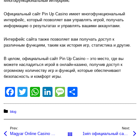
Многофункциональный интерфейс
Официальный сайт Pin Up Casino имеет многофункциональный
интерфейс, который позволяет вам управлять игрой, получать
информацию о результатах и управлять вашими аккаунтами.
Интерфейс сайта также позволяет вам получать доступ к
различным функциям, таким как история игр, статистика и другие.
В целом, официальный сайт Pin Up Casino – это место, где вы
можете насладиться игрой в онлайн-казино, получив доступ к
огромному количеству игр и функций, которые обеспечивают
безопасность и комфорт игры.
F
T
W
Li
M
S
a
wi
h
n
e
h
c
tt
at
k
ss
ar
Posted in:
blog
e
er
s
e
a
e
Prev:
Next:
b
A
dI
g
Magyar Online Casino nemzetkzi licensszel s szles jtkknlattal.128
1win официальный сайт букмекерской конторы 1вин.2713
Tüm yazılar