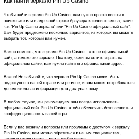
Как найти зеркало Pin Up Casino
Чтобы найти зеркало Pin Up Casino, вам нужно просто ввести в
поисковике или в адресной строке браузера ключевые слова, такие
как “Pin Up Casino зеркало” или “Pin Up Casino официальный сайт”.
Вам будет предложено несколько вариантов, из которых вы можете
выбрать тот, который вам нужен.
Важно помнить, что зеркало Pin Up Casino – это не официальный
сайт, а только его зеркало. Поэтому, если вы хотите играть на
официальном сайте, вам нужно найти его официальный адрес.
Важно! Не забывайте, что зеркало Pin Up Casino может быть
недоступно в вашей стране или регионе, и вам может потребоваться
дополнительная информация для доступа к нему.
В любом случае, мы рекомендуем вам всегда использовать
официальный сайт Pin Up Casino, чтобы обеспечить безопасность и
конфиденциальность вашей игры.
Если у вас возникли вопросы или проблемы с доступом к зеркалу
Pin Up Casino, вам можно обратиться к нашим специалистам,
которые готовы помочь вам в любое время.