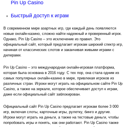
Pin Up Casino
Быстрый доступ к играм
В современном мире азартных игр, где каждый день появляются
новые онлайн-казино, сложно найти надежный и проверенный игрок.
Однако, Pin Up Casino – это исключение из правил. Это
официальный сайт, который предлагает игрокам широкий спектр игр,
начиная от классических слотов и заканчивая живыми играми с
дилерами.
Pin Up Casino – это международная онлайн-игровая платформа,
которая была основана в 2016 году. С тех пор, она стала одним из
самых популярных онлайн-казино в мире, привлекая игроков из
различных стран. Игроки могут играть на официальном сайте Pin Up
Casino, а также на зеркале, которое обеспечивает доступ к играм,
даже если официальный сайт заблокирован.
Официальный сайт Pin Up Casino предлагает игрокам более 3 000
игр, включая слоты, карточные игры, рулетку, бинго и другие.
Игроки могут играть на деньги, а также на тестовые деньги, чтобы
попробовать игры и понять, как они работают. Pin Up Casino также