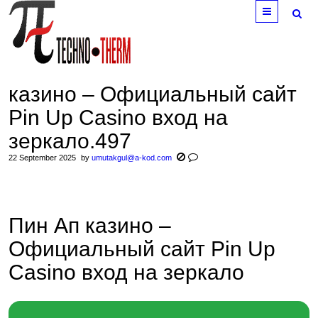
Menu
казино – Официальный сайт
Pin Up Casino вход на
зеркало.497
22 September 2025
by
umutakgul@a-kod.com
Пин Ап казино –
Официальный сайт Pin Up
Casino вход на зеркало