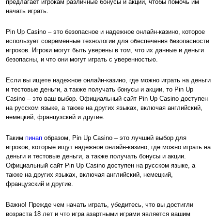
предлагает игрокам различные бонусы и акции, чтобы помочь им
начать играть.
Pin Up Casino – это безопасное и надежное онлайн-казино, которое
использует современные технологии для обеспечения безопасности
игроков. Игроки могут быть уверены в том, что их данные и деньги
безопасны, и что они могут играть с уверенностью.
Если вы ищете надежное онлайн-казино, где можно играть на деньги
и тестовые деньги, а также получать бонусы и акции, то Pin Up
Casino – это ваш выбор. Официальный сайт Pin Up Casino доступен
на русском языке, а также на других языках, включая английский,
немецкий, французский и другие.
Таким
пинап
образом, Pin Up Casino – это лучший выбор для
игроков, которые ищут надежное онлайн-казино, где можно играть на
деньги и тестовые деньги, а также получать бонусы и акции.
Официальный сайт Pin Up Casino доступен на русском языке, а
также на других языках, включая английский, немецкий,
французский и другие.
Важно! Прежде чем начать играть, убедитесь, что вы достигли
возраста 18 лет и что игра азартными играми является вашим