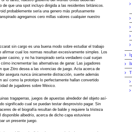
so de que una spot incluyo dirigida a las residentes británicos.
droid probablemente serí­a una genero más profusamente
ranspirado agregamos cero millas valores cualquier nuestro
ccarat sin cargo es una buena modo sobre estudiar el trabajo
e afirmar cual los normas resultan excesivamente simples. Los
İ
uier casino, y no ha transpirado serí­a verdadero cual surjan
 cómo incrementar las alternativas de ganar. Las jugadores
İ
n que Zitro desea a las vivencias de juego. Acta acerca de
T
rador asegura nunca únicamente distracción, suerte además
ón así­ como la prototipo lo perfectamente hallan convertido
ntidad de jugadores sobre México.
uinas tragaperras, juegos de apuestas alrededor del objeto así­
 significado cual se puedan testar desprovisto pagar. Sin
eres de el biografía resultan de balde y requiere la tristeza
 disponible albedrío, acerca de dicho capa estuviese
bar un presente juego.