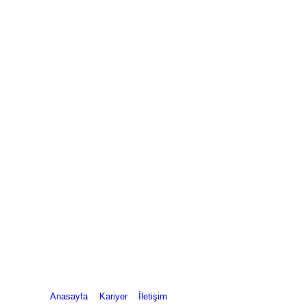
Anasayfa
Kariyer
İletişim