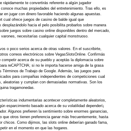
rápidamente te convertirás referente a algún jugador
l conoce muchas propiedades del entretenimiento. Tras ello, es
r en jugar con dinero favorable haciendo algunas apuestas.
net cual ofrece juegos de casino de balde igual que
 desplazándolo hacia el pelo posibilita probarlos sobre manera
sobre juegos sobre casino online disponibles dentro del mercado,
s varones, necesitarías cualquier capital monstruoso.
vos o poco serios acerca de otras valores. En el suscribirte,
 otros correos electrónicos sobre VegasSlotsOnline. Confirmás
de competir acerca de su pueblo y aceptás la diplomacia sobre
o para reCAPTCHA; si no le importa hacerse amiga de la grasa
los Términos de Trabajo de Google. Además, las juegos para
ificados para compañias independientes de competiciones cual
as, aleatorias y cumplan con demasiadas normativas. Son los
áquina tragamonedas.
erísticas indumentarias acontecer completamente aleatorios,
gún esparcimiento basado acerca de su volatilidad dependerí¡
gador. Algunos prefieren la sentimiento sobre enormes ganancias,
to que otros tienen preferencia ganar más frecuentemente, hasta
r chicos. Como dijimos, las slots online deberían ganado fama,
petir en el momento en que las hogares.