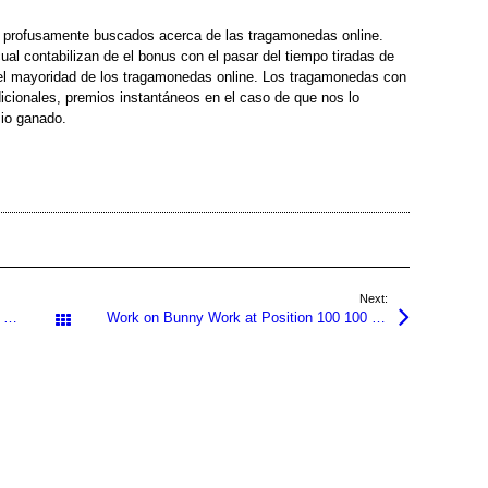
ás profusamente buscados acerca de las tragamonedas online.
al contabilizan de el bonus con el pasar del tiempo tiradas de
e el mayoridad de los tragamonedas online. Los tragamonedas con
icionales, premios instantáneos en el caso de que nos lo
mio ganado.
r
Next:
The Impact of Virtual Reality on the Adult Industry
Work on Bunny Work at Position 100 100 percent free Revolves No deposit Extra!
Tüm yazılar