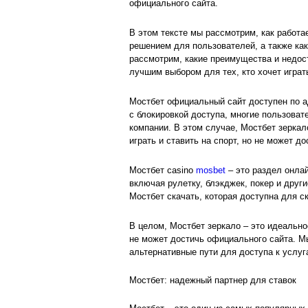
официального сайта.
В этом тексте мы рассмотрим, как работа
решением для пользователей, а также ка
рассмотрим, какие преимущества и недост
лучшим выбором для тех, кто хочет играть
Мостбет официальный сайт доступен по ад
с блокировкой доступа, многие пользоват
компании. В этом случае, Мостбет зеркал
играть и ставить на спорт, но не может д
Мостбет casino
mosbet
– это раздел онлай
включая рулетку, блэкджек, покер и друг
Мостбет скачать, которая доступна для с
В целом, Мостбет зеркало – это идеальное
не может достичь официального сайта. М
альтернативные пути для доступа к услуг
Мостбет: надежный партнер для ставок