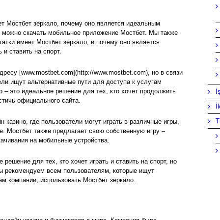
ет Мостбет зеркало, почему оно является идеальным
к можно скачать мобильное приложение Мостбет. Мы также
атки имеет Мостбет зеркало, и почему оно является
 и ставить на спорт.
ресу [www.mostbet.com](http://www.mostbet.com), но в связи
ели ищут альтернативные пути для доступа к услугам
о – это идеальное решение для тех, кто хочет продолжить
İ
остичь официального сайта.
İ
T
н-казино, где пользователи могут играть в различные игры,
ие. Мостбет также предлагает свою собственную игру –
качивания на мобильные устройства.
 решение для тех, кто хочет играть и ставить на спорт, но
ы рекомендуем всем пользователям, которые ищут
ам компании, использовать Мостбет зеркало.