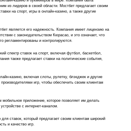
онлайн-казино и букмекеров в мире. Компания была
дним из лидеров в своей области. Мостбет предлагает своим
тавки на спорт, игры в онлайн-казино, а также другие
бет является его надежность. Компания имеет лицензию на
етствии с законодательством Кюрасао, и это означает, что
ого регламентированы и контролируются.
ий спектр ставок на спорт, включая футбол, баскетбол,
пания также предлагает ставки на политические события,
лайн-казино, включая слоты, рулетку, блэкджек и другие
 производителями игр, чтобы обеспечить своим клиентам
м мобильное приложение, которое позволяет им делать
 устройстве с интернет-каналом.
 для ставок, который предлагает своим клиентам широкий
сть и качество игр.