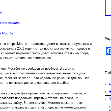
ок
ерез зеркало
а Мостбет
Pay
к на спорт, Мостбет является одним из самых популярных и
снована в 2001 году и с тех пор стала одним из лидеров в
 клиентам широкий спектр услуг, включая ставки на спорт,
ть скачать мобильное приложение.
зино, Мостбет не свободен от проблем. В связи с
Tec
ту, многие пользователи ищут альтернативные пути для
ае, Мостбет зеркало – это идеальное решение для тех, кто
рт, но не может достичь официального сайта.
A
H
орые копируют функциональность официального сайта, но
ователям продолжать играть и ставить на спорт, не
Ü
альному сайту. В этом случае, Мостбет зеркало – это
должить играть и ставить на спорт, но не может достичь