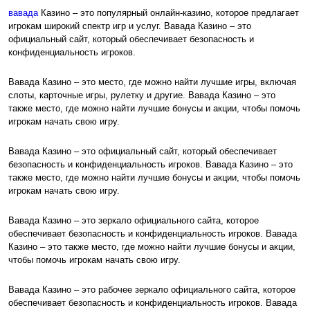
вавада
Казино – это популярный онлайн-казино, которое предлагает
игрокам широкий спектр игр и услуг. Вавада Казино – это
официальный сайт, который обеспечивает безопасность и
конфиденциальность игроков.
Вавада Казино – это место, где можно найти лучшие игры, включая
слоты, карточные игры, рулетку и другие. Вавада Казино – это
также место, где можно найти лучшие бонусы и акции, чтобы помочь
игрокам начать свою игру.
Вавада Казино – это официальный сайт, который обеспечивает
безопасность и конфиденциальность игроков. Вавада Казино – это
также место, где можно найти лучшие бонусы и акции, чтобы помочь
игрокам начать свою игру.
Вавада Казино – это зеркало официального сайта, которое
обеспечивает безопасность и конфиденциальность игроков. Вавада
Казино – это также место, где можно найти лучшие бонусы и акции,
чтобы помочь игрокам начать свою игру.
Вавада Казино – это рабочее зеркало официального сайта, которое
обеспечивает безопасность и конфиденциальность игроков. Вавада