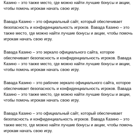
Казино – это также место, где можно найти лучшие бонусы и акции,
чтобы помочь игрокам начать свою игру.
Вавада Казино – это официальный сайт, который обеспечивает
безопасность и конфиденциальность игроков. Вавада Казино – это
также место, где можно найти лучшие бонусы и акции, чтобы помочь
игрокам начать свою игру.
Вавада Казино – это зеркало официального сайта, которое
обеспечивает безопасность и конфиденциальность игроков. Вавада
Казино – это также место, где можно найти лучшие бонусы и акции,
чтобы помочь игрокам начать свою игру.
Вавада Казино – это рабочее зеркало официального сайта, которое
обеспечивает безопасность и конфиденциальность игроков. Вавада
Казино – это также место, где можно найти лучшие бонусы и акции,
чтобы помочь игрокам начать свою игру.
Вавада Казино – это официальный сайт, который обеспечивает
безопасность и конфиденциальность игроков. Вавада Казино – это
также место, где можно найти лучшие бонусы и акции, чтобы помочь
игрокам начать свою игру.