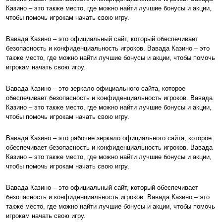
Казино – это также место, где можно найти лучшие бонусы и акции,
чтобы помочь игрокам начать свою игру.
Вавада Казино – это официальный сайт, который обеспечивает
безопасность и конфиденциальность игроков. Вавада Казино – это
также место, где можно найти лучшие бонусы и акции, чтобы помочь
игрокам начать свою игру.
Вавада Казино – это зеркало официального сайта, которое
обеспечивает безопасность и конфиденциальность игроков. Вавада
Казино – это также место, где можно найти лучшие бонусы и акции,
чтобы помочь игрокам начать свою игру.
Вавада Казино – это рабочее зеркало официального сайта, которое
обеспечивает безопасность и конфиденциальность игроков. Вавада
Казино – это также место, где можно найти лучшие бонусы и акции,
чтобы помочь игрокам начать свою игру.
Вавада Казино – это официальный сайт, который обеспечивает
безопасность и конфиденциальность игроков. Вавада Казино – это
также место, где можно найти лучшие бонусы и акции, чтобы помочь
игрокам начать свою игру.