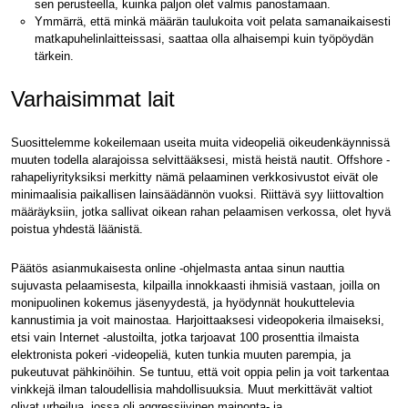
sen perusteella, kuinka paljon olet valmis panostamaan.
Ymmärrä, että minkä määrän taulukoita voit pelata samanaikaisesti
matkapuhelinlaitteissasi, saattaa olla alhaisempi kuin työpöydän
tärkein.
Varhaisimmat lait
Suosittelemme kokeilemaan useita muita videopeliä oikeudenkäynnissä
muuten todella alarajoissa selvittääksesi, mistä heistä nautit. Offshore -
rahapeliyrityksiksi merkitty nämä pelaaminen verkkosivustot eivät ole
minimaalisia paikallisen lainsäädännön vuoksi. Riittävä syy liittovaltion
määräyksiin, jotka sallivat oikean rahan pelaamisen verkossa, olet hyvä
poistua yhdestä läänistä.
Päätös asianmukaisesta online -ohjelmasta antaa sinun nauttia
sujuvasta pelaamisesta, kilpailla innokkaasti ihmisiä vastaan, joilla on
monipuolinen kokemus jäsenyydestä, ja hyödynnät houkuttelevia
kannustimia ja voit mainostaa. Harjoittaaksesi videopokeria ilmaiseksi,
etsi vain Internet -alustoilta, jotka tarjoavat 100 prosenttia ilmaista
elektronista pokeri -videopeliä, kuten tunkia muuten parempia, ja
pukeutuvat pähkinöihin. Se tuntuu, että voit oppia pelin ja voit tarkentaa
vinkkejä ilman taloudellisia mahdollisuuksia. Muut merkittävät valtiot
olivat urheilua, jossa oli aggressiivinen mainonta- ja