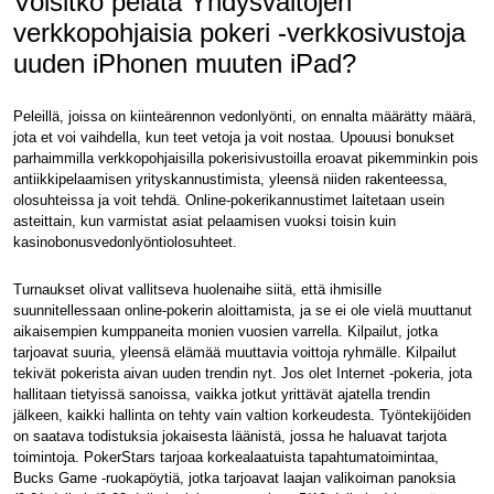
Voisitko pelata Yhdysvaltojen
verkkopohjaisia ​​pokeri -verkkosivustoja
uuden iPhonen muuten iPad?
Peleillä, joissa on kiinteärennon vedonlyönti, on ennalta määrätty määrä,
jota et voi vaihdella, kun teet vetoja ja voit nostaa. Upouusi bonukset
parhaimmilla verkkopohjaisilla pokerisivustoilla eroavat pikemminkin pois
antiikkipelaamisen yrityskannustimista, yleensä niiden rakenteessa,
olosuhteissa ja voit tehdä. Online-pokerikannustimet laitetaan usein
asteittain, kun varmistat asiat pelaamisen vuoksi toisin kuin
kasinobonusvedonlyöntiolosuhteet.
Turnaukset olivat vallitseva huolenaihe siitä, että ihmisille
suunnitellessaan online-pokerin aloittamista, ja se ei ole vielä muuttanut
aikaisempien kumppaneita monien vuosien varrella. Kilpailut, jotka
tarjoavat suuria, yleensä elämää muuttavia voittoja ryhmälle. Kilpailut
tekivät pokerista aivan uuden trendin nyt. Jos olet Internet -pokeria, jota
hallitaan tietyissä sanoissa, vaikka jotkut yrittävät ajatella trendin
jälkeen, kaikki hallinta on tehty vain valtion korkeudesta. Työntekijöiden
on saatava todistuksia jokaisesta läänistä, jossa he haluavat tarjota
toimintoja. PokerStars tarjoaa korkealaatuista tapahtumatoimintaa,
Bucks Game -ruokapöytiä, jotka tarjoavat laajan valikoiman panoksia