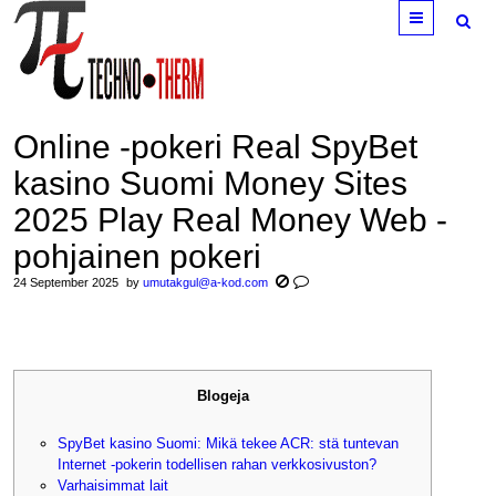
Menu
Online -pokeri Real SpyBet
kasino Suomi Money Sites
2025 Play Real Money Web -
pohjainen pokeri
24 September 2025
by
umutakgul@a-kod.com
Blogeja
SpyBet kasino Suomi: Mikä tekee ACR: stä tuntevan
Internet -pokerin todellisen rahan verkkosivuston?
Varhaisimmat lait