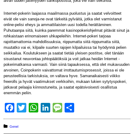
aivan uuden jäsenyyden sähköpostista, joka vie vain sekuntia.
Internet-pokerin laajassa maailmassa puolustus ja saatat velvoitteet
eivät ole vain sanoja-ne ovat tärkeitä pylväitä, jotka olet varmistanut
online-pelisi eheys ja ammattilaisten uusi todella herättäminen.
Puhutaanpa siitä, kuinka paremmat kasinopokeriohjelmat pitävät sinut ja
rohkaistaan ​​erinomaiseen uhkapeleihin. Internet-pokeri tarjoaa
rajoittamattomia mahdollisuuksia, riippumatta siitä riippumatta siitä,
muutatko vai ei, kilpaile suurten rajojen kilpailuissa tai hyödynnä pelien
seikkailua. Koulutukseen ja saatat tietää yleisen postitse, olet tänään
sisustanut neuvontaa johtopäätöksiä ja voit jatkaa heidän Internet -
pokerimatkansa varmasti. Vain siinä tapauksessa, että olet mukavuuden
arvoinen, Coinpokerin vaivattomat irrottautumisprosessit, joissa ei ole
perusteellisia tarkistuksia, on valtava hyve. Samanaikaisesti viikko
freerolls ja hyvät vaatimukset verkkoihin, mukaan lukien sytytyspokeri,
jatkavat pelaajia kiinnostuneita, ja saatat epätoivoisesti osallistua
enemmän peliin.
F
T
W
Li
M
S
a
wi
h
n
e
h
c
tt
at
k
ss
ar
Posted in:
Genel