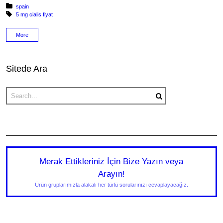
Posted in:
spain
Tagged with:
5 mg cialis fiyat
More
Sitede Ara
Merak Ettikleriniz İçin Bize Yazın veya
Arayın!
Ürün gruplarımızla alakalı her türlü sorularınızı cevaplayacağız.