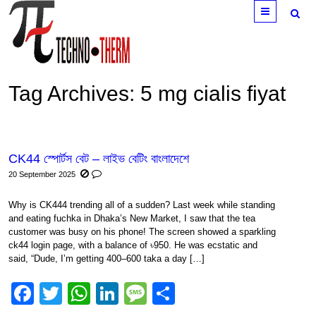
Menu
Tag Archives:
5 mg cialis fiyat
CK44 স্পোর্টস বেট – লাইভ বেটিং বাংলাদেশে
20 September 2025
Why is CK444 trending all of a sudden? Last week while standing
and eating fuchka in Dhaka’s New Market, I saw that the tea
customer was busy on his phone! The screen showed a sparkling
ck44 login page, with a balance of ৳950. He was ecstatic and
said, “Dude, I’m getting 400–600 taka a day […]
Facebook
Twitter
WhatsApp
LinkedIn
Message
Share