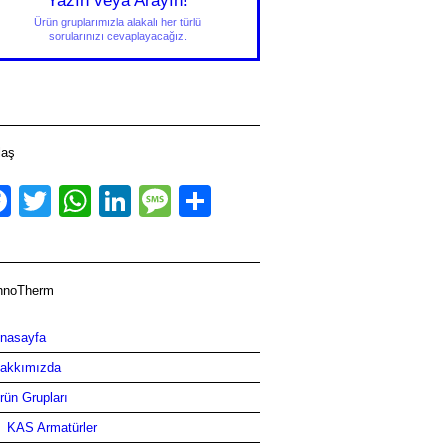
Yazın veya Arayın!
Ürün gruplarımızla alakalı her türlü
sorularınızı cevaplayacağız.
laş
Facebook
Twitter
WhatsApp
LinkedIn
Message
Share
hnoTherm
nasayfa
akkımızda
rün Grupları
KAS Armatürler