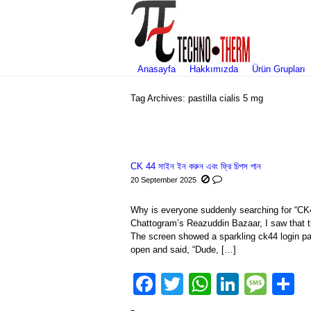
Anasayfa
Hakkımızda
Ürün Grupları
Tag Archives:
pastilla cialis 5 mg
You are here:
CK 44 সাইন ইন করুন এবং ফ্রি চিপস পান
20 September 2025
Why is everyone suddenly searching for “CK4
Chattogram’s Reazuddin Bazaar, I saw that t
The screen showed a sparkling ck44 login pa
open and said, “Dude, […]
Facebook
Twitter
WhatsAp
Linked
Mes
S