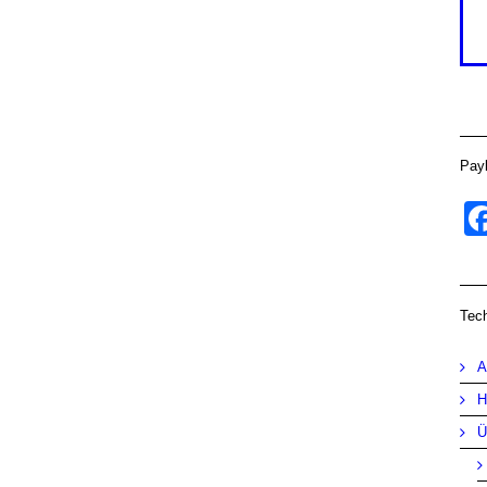
Pay
Tec
A
H
Ü