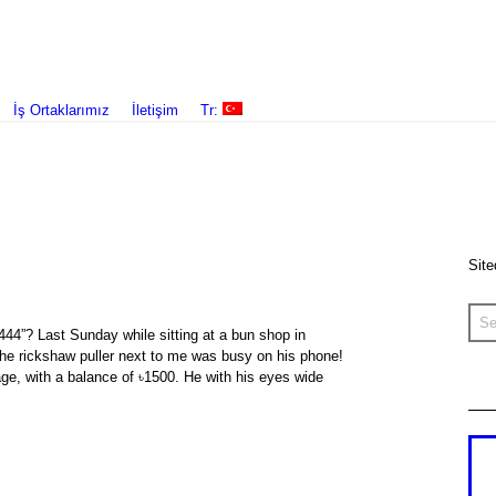
İş Ortaklarımız
İletişim
Tr:
Site
44”? Last Sunday while sitting at a bun shop in
he rickshaw puller next to me was busy on his phone!
ge, with a balance of ৳1500. He with his eyes wide
p
In
sage
hare