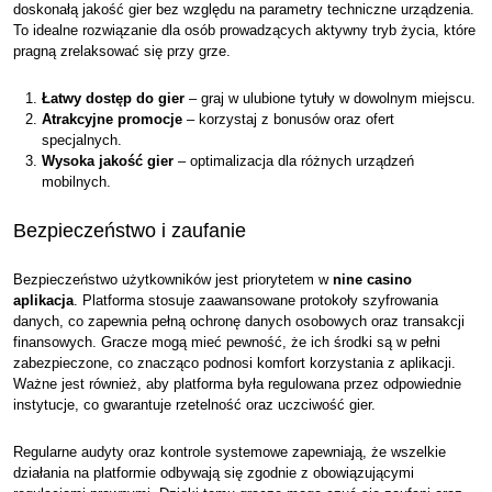
doskonałą jakość gier bez względu na parametry techniczne urządzenia.
To idealne rozwiązanie dla osób prowadzących aktywny tryb życia, które
pragną zrelaksować się przy grze.
Łatwy dostęp do gier
– graj w ulubione tytuły w dowolnym miejscu.
Atrakcyjne promocje
– korzystaj z bonusów oraz ofert
specjalnych.
Wysoka jakość gier
– optimalizacja dla różnych urządzeń
mobilnych.
Bezpieczeństwo i zaufanie
Bezpieczeństwo użytkowników jest priorytetem w
nine casino
aplikacja
. Platforma stosuje zaawansowane protokoły szyfrowania
danych, co zapewnia pełną ochronę danych osobowych oraz transakcji
finansowych. Gracze mogą mieć pewność, że ich środki są w pełni
zabezpieczone, co znacząco podnosi komfort korzystania z aplikacji.
Ważne jest również, aby platforma była regulowana przez odpowiednie
instytucje, co gwarantuje rzetelność oraz uczciwość gier.
Regularne audyty oraz kontrole systemowe zapewniają, że wszelkie
działania na platformie odbywają się zgodnie z obowiązującymi