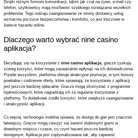
Dzięki różnym formom komunikacji, takim jak czat na żywo, e-mail czy
telefon, użytkownicy mają możliwość szybkiego rozwiązania wszelkich
problemów. Tego rodzaju zaangażowanie ze strony dostawcy usług
wzmacnia poczucie bezpieczeństwa i komfortu, co jest kluczowe w
świecie hazardu online.
Dlaczego warto wybrać nine casino
aplikacja?
Decydując się na korzystanie z
nine casino aplikacja
, gracze zyskują
szereg korzyści, które mogą zauważalnie wpłynąć na ich doświadczenia.
Przede wszystkim, platforma oferuje atrakcyjne promocje, w tym bonusy
powitalne i codzienne oferty, które sprawiają, że korzystanie z aplikacji
jest jeszcze bardziej opłacalne. Gracze mogą skorzystać z programów
lojalnościowych, które nagradzają ich za regularne korzystanie z
platformy. To dodatkowe źródło korzyści, które zwiększa zaangażowanie
i atrakcyjność aplikacji.
Co więcej, technologia mobilna sprawia, że dostęp do gier jest znacznie
łatwiejszy. Gracze mogą cieszyć się swoimi ulubionymi grami w
dowolnym miejscu i czasie, co czyni hazard jeszcze bardziej
dostępnym. Aplikacja jest zoptymalizowana tak, aby zapewnić