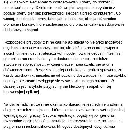
się kluczowym elementem w dostosowywaniu oferty do potrzeb i
oczekiwań graczy. Dzięki nim możliwe jest wygodne korzystanie z
bogatej oferty gier bez konieczności siedzenia przed komputerem. Co
więcej, mobilne platformy, takie jak nine casino, oferują różnorodne
promocje i bonusy, które zachęcają do gry oraz umożliwiają zdobywanie
dodatkowych nagród.
Rozpoczęcie przygody z
nine casino aplikacja
to nie tylko możliwość
spędzenia czasu w ciekawy sposób, ale także szansa na rozwijanie
swoich umiejętności strategicznych i podejmowanie decyzji. Przemysł
gier online ma na celu nie tylko dostarczenie emocji, ale także
stworzenie społeczności, w której gracze mogą dzielić się swoimi
doświadczeniami. Przyjazny interfejs i atrakcyjna grafika sprawiają, że
każdy użytkownik, niezależnie od poziomu doświadczenia, może szybko
nauczyć się zasad i wciągnąć się w świat wirtualnego hazardu. W
dalszej części artykułu przyjrzymy się kluczowym aspektom tej
innowacyjnej aplikacji.
Na planie widzimy, że
nine casino aplikacja
nie jest jedynie platformą
do gier, ale także miejscem, które spełnia oczekiwania nawet najbardziej
wymagających graczy. Szybka rejestracja, bogaty wybór gier oraz
różnorodne opcje płatności sprawiają, że korzystanie z tej aplikacji jest
przyjemne i nieskomplikowane. Mnogość dostępnych opcji ułatwia