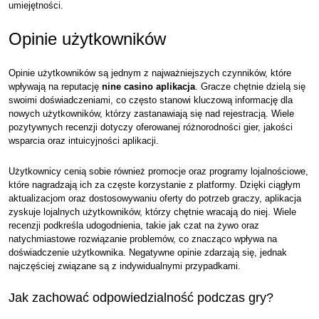
umiejętności.
Opinie użytkowników
Opinie użytkowników są jednym z najważniejszych czynników, które
wpływają na reputację
nine casino aplikacja
. Gracze chętnie dzielą się
swoimi doświadczeniami, co często stanowi kluczową informację dla
nowych użytkowników, którzy zastanawiają się nad rejestracją. Wiele
pozytywnych recenzji dotyczy oferowanej różnorodności gier, jakości
wsparcia oraz intuicyjności aplikacji.
Użytkownicy cenią sobie również promocje oraz programy lojalnościowe,
które nagradzają ich za częste korzystanie z platformy. Dzięki ciągłym
aktualizacjom oraz dostosowywaniu oferty do potrzeb graczy, aplikacja
zyskuje lojalnych użytkowników, którzy chętnie wracają do niej. Wiele
recenzji podkreśla udogodnienia, takie jak czat na żywo oraz
natychmiastowe rozwiązanie problemów, co znacząco wpływa na
doświadczenie użytkownika. Negatywne opinie zdarzają się, jednak
najczęściej związane są z indywidualnymi przypadkami.
Jak zachować odpowiedzialność podczas gry?