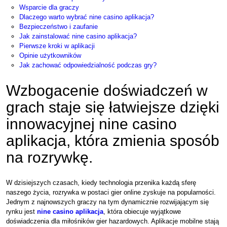
Wsparcie dla graczy
Dlaczego warto wybrać nine casino aplikacja?
Bezpieczeństwo i zaufanie
Jak zainstalować nine casino aplikacja?
Pierwsze kroki w aplikacji
Opinie użytkowników
Jak zachować odpowiedzialność podczas gry?
Wzbogacenie doświadczeń w
grach staje się łatwiejsze dzięki
innowacyjnej nine casino
aplikacja, która zmienia sposób
na rozrywkę.
W dzisiejszych czasach, kiedy technologia przenika każdą sferę
naszego życia, rozrywka w postaci gier online zyskuje na popularności.
Jednym z najnowszych graczy na tym dynamicznie rozwijającym się
rynku jest
nine casino aplikacja
, która obiecuje wyjątkowe
doświadczenia dla miłośników gier hazardowych. Aplikacje mobilne stają