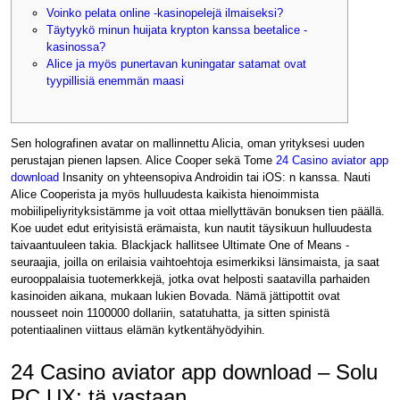
Voinko pelata online -kasinopelejä ilmaiseksi?
Täytyykö minun huijata krypton kanssa beetalice -
kasinossa?
Alice ja myös punertavan kuningatar satamat ovat
tyypillisiä enemmän maasi
Sen holografinen avatar on mallinnettu Alicia, oman yrityksesi uuden
perustajan pienen lapsen. Alice Cooper sekä Tome
24 Casino aviator app
download
Insanity on yhteensopiva Androidin tai iOS: n kanssa. Nauti
Alice Cooperista ja myös hulluudesta kaikista hienoimmista
mobiilipeliyrityksistämme ja voit ottaa miellyttävän bonuksen tien päällä.
Koe uudet edut erityisistä erämaista, kun nautit täysikuun hulluudesta
taivaantuuleen takia.
Blackjack hallitsee Ultimate One of Means -
seuraajia, joilla on erilaisia ​​vaihtoehtoja esimerkiksi länsimaista, ja saat
eurooppalaisia ​​tuotemerkkejä, jotka ovat helposti saatavilla parhaiden
kasinoiden aikana, mukaan lukien Bovada. Nämä jättipottit ovat
nousseet noin 1100000 dollariin, satatuhatta, ja sitten spinistä
potentiaalinen viittaus elämän kytkentähyödyihin.
24 Casino aviator app download – Solu
PC UX: tä vastaan