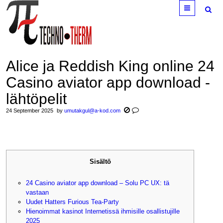
Menu
Alice ja Reddish King online 24
Casino aviator app download -
lähtöpelit
24 September 2025
by
umutakgul@a-kod.com
Sisältö
24 Casino aviator app download – Solu PC UX: tä
vastaan
Uudet Hatters Furious Tea-Party
Hienoimmat kasinot Internetissä ihmisille osallistujille
2025