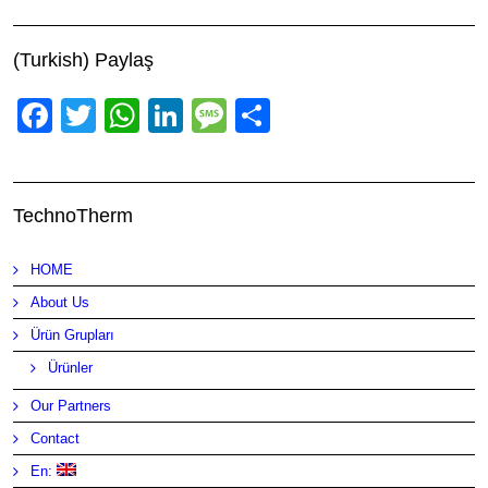
(Turkish) Paylaş
Facebook
Twitter
WhatsApp
LinkedIn
Message
Share
TechnoTherm
HOME
About Us
Ürün Grupları
Ürünler
Our Partners
Contact
En: