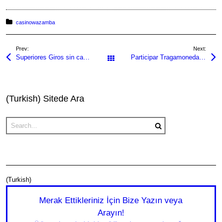
a
wi
h
n
e
h
c
tt
at
k
ss
ar
Posted in:
casinowazamba
e
er
s
e
a
e
Prev:
Next:
b
A
dI
g
Superiores Giros sin cargo The Pig Wizard Sin tanque casinos online de wild wolf Slot por dinero real Novomatic Elaag Agricultural Company
Participar Tragamonedas Online 12,000 Slots Pokies gratis Desprovisto Descarga
All Posts
o
p
n
e
o
p
k
(Turkish) Sitede Ara
(Turkish)
Merak Ettikleriniz İçin Bize Yazın veya
Arayın!