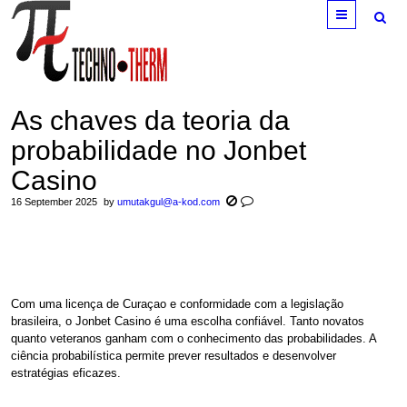
Menu
As chaves da teoria da
probabilidade no Jonbet
Casino
16 September 2025
by
umutakgul@a-kod.com
Com uma licença de Curaçao e conformidade com a legislação
brasileira, o Jonbet Casino é uma escolha confiável. Tanto novatos
quanto veteranos ganham com o conhecimento das probabilidades. A
ciência probabilística permite prever resultados e desenvolver
estratégias eficazes.