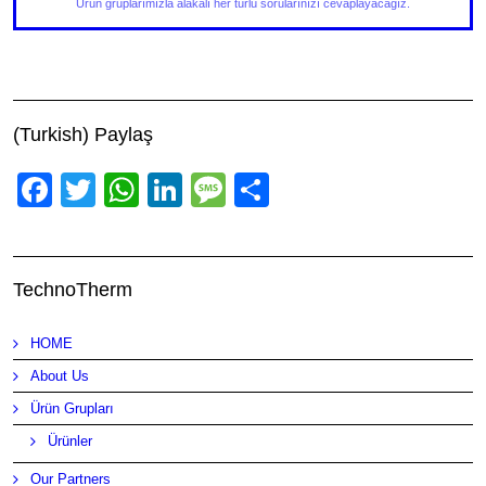
Ürün gruplarımızla alakalı her türlü sorularınızı cevaplayacağız.
(Turkish) Paylaş
Facebook
Twitter
WhatsApp
LinkedIn
Message
Share
TechnoTherm
HOME
About Us
Ürün Grupları
Ürünler
Our Partners