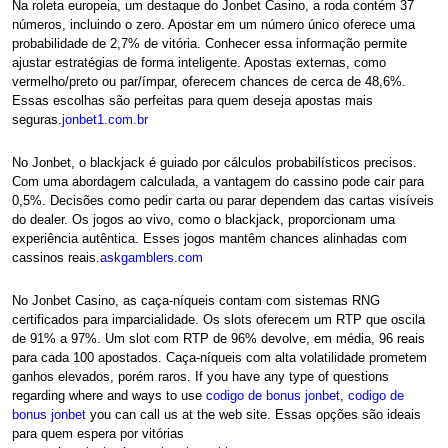
Na roleta europeia, um destaque do Jonbet Casino, a roda contém 37
números, incluindo o zero. Apostar em um número único oferece uma
probabilidade de 2,7% de vitória. Conhecer essa informação permite
ajustar estratégias de forma inteligente. Apostas externas, como
vermelho/preto ou par/ímpar, oferecem chances de cerca de 48,6%.
Essas escolhas são perfeitas para quem deseja apostas mais
seguras.
jonbet1.com.br
No Jonbet, o blackjack é guiado por cálculos probabilísticos precisos.
Com uma abordagem calculada, a vantagem do cassino pode cair para
0,5%. Decisões como pedir carta ou parar dependem das cartas visíveis
do dealer. Os jogos ao vivo, como o blackjack, proporcionam uma
experiência autêntica. Esses jogos mantêm chances alinhadas com
cassinos reais.
askgamblers.com
No Jonbet Casino, as caça-níqueis contam com sistemas RNG
certificados para imparcialidade. Os slots oferecem um RTP que oscila
de 91% a 97%. Um slot com RTP de 96% devolve, em média, 96 reais
para cada 100 apostados. Caça-níqueis com alta volatilidade prometem
ganhos elevados, porém raros. If you have any type of questions
regarding where and ways to use
codigo de bonus jonbet
,
codigo de
bonus jonbet
you can call us at the web site. Essas opções são ideais
para quem espera por vitórias