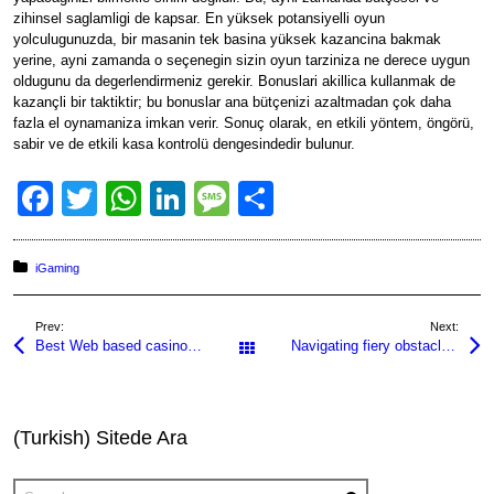
zihinsel saglamligi de kapsar. En yüksek potansiyelli oyun
yolculugunuzda, bir masanin tek basina yüksek kazancina bakmak
yerine, ayni zamanda o seçenegin sizin oyun tarziniza ne derece uygun
oldugunu da degerlendirmeniz gerekir. Bonuslari akillica kullanmak de
kazançli bir taktiktir; bu bonuslar ana bütçenizi azaltmadan çok daha
fazla el oynamaniza imkan verir. Sonuç olarak, en etkili yöntem, öngörü,
sabir ve de etkili kasa kontrolü dengesindedir bulunur.
F
T
W
Li
M
S
a
wi
h
n
e
h
c
tt
at
k
ss
ar
Posted in:
iGaming
e
er
s
e
a
e
Prev:
Next:
b
A
dI
g
Best Web based casinos within the Southern Africa in addition to their wild wolf mobile casino Register Incentives
Navigating fiery obstacles brings excitement, but is chicken road legit for serious players
All Posts
o
p
n
e
o
p
k
(Turkish) Sitede Ara