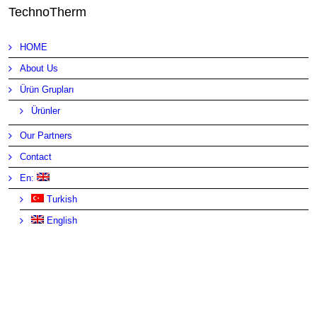
TechnoTherm
HOME
About Us
Ürün Grupları
Ürünler
Our Partners
Contact
En:
Turkish
English