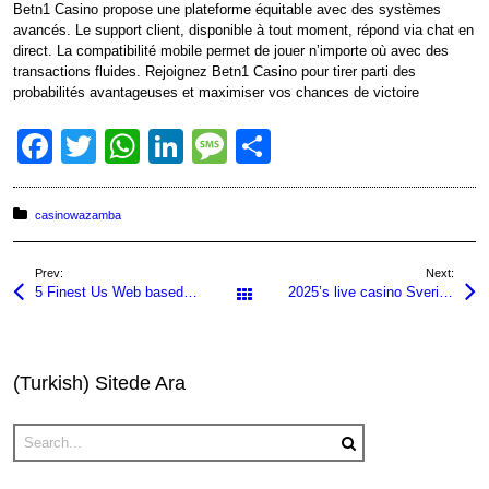
Betn1 Casino propose une plateforme équitable avec des systèmes
avancés. Le support client, disponible à tout moment, répond via chat en
direct. La compatibilité mobile permet de jouer n’importe où avec des
transactions fluides. Rejoignez Betn1 Casino pour tirer parti des
probabilités avantageuses et maximiser vos chances de victoire
F
T
W
Li
M
S
a
wi
h
n
e
h
c
tt
at
k
ss
ar
Posted in:
casinowazamba
e
er
s
e
a
e
Prev:
Next:
b
A
dI
g
5 Finest Us Web based poker Websites to have 2024 dollars game web based best online casino worldwide poker
2025’s live casino Sverige Best Online poker Sites Current Sep 2025
All Posts
o
p
n
e
o
p
k
(Turkish) Sitede Ara