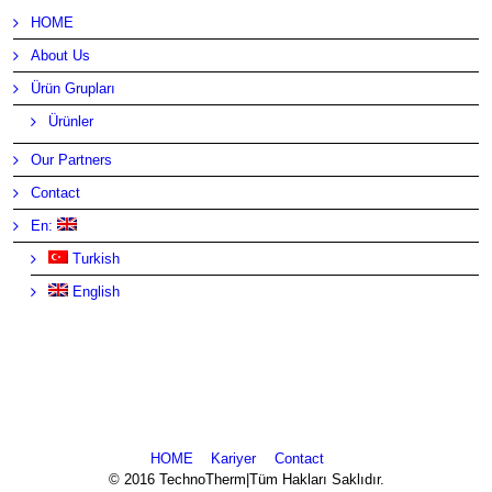
HOME
About Us
Ürün Grupları
Ürünler
Our Partners
Contact
En:
Turkish
English
HOME
Kariyer
Contact
© 2016 TechnoTherm|Tüm Hakları Saklıdır.