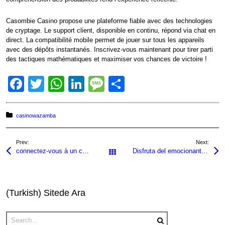
Casombie Casino propose une plateforme fiable avec des technologies
de cryptage. Le support client, disponible en continu, répond via chat en
direct. La compatibilité mobile permet de jouer sur tous les appareils
avec des dépôts instantanés. Inscrivez-vous maintenant pour tirer parti
des tactiques mathématiques et maximiser vos chances de victoire !
F
T
W
Li
M
S
a
wi
h
n
e
h
c
tt
at
k
ss
ar
Posted in:
casinowazamba
e
er
s
e
a
e
Prev:
Next:
b
A
dI
g
connectez-vous à un casino quelque peu accompagnés de vos pourboire sans avoir í archive!
Disfruta del emocionante juego de casino en línea BalloniX en tu móvil en Chile
All Posts
o
p
n
e
o
p
k
(Turkish) Sitede Ara