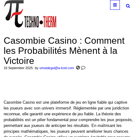
Menu
Casombie Casino : Comment
les Probabilités Mènent à la
Victoire
16 September 2025
by
umutakgul@a-kod.com
Casombie Casino est une plateforme de jeu en ligne fiable qui captive
les joueurs avec son univers immersif. Réglementée par une juridiction
reconnue, elle garantit une expérience de jeu fiable. La théorie des
probabilités est un pilier fondamental pour comprendre les jeux proposés,
permettant aux joueurs de anticiper les résultats. En maîtrisant les
principes mathématiques, les joueurs peuvent améliorer leurs chances