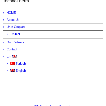
TechnoTherm
HOME
About Us
Ürün Grupları
Ürünler
Our Partners
Contact
En:
Turkish
English