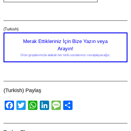
(Turkish)
Merak Ettikleriniz İçin Bize Yazın veya
Arayın!
Ürün gruplarımızla alakalı her türlü sorularınızı cevaplayacağız.
(Turkish) Paylaş
Facebook
Twitter
WhatsApp
LinkedIn
Message
Share