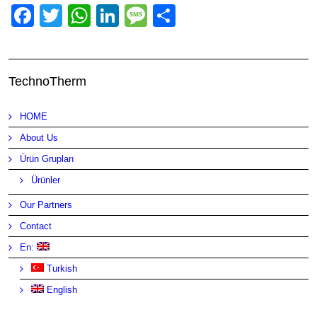
Facebook
Twitter
WhatsApp
LinkedIn
Message
Share
TechnoTherm
HOME
About Us
Ürün Grupları
Ürünler
Our Partners
Contact
En:
Turkish
English