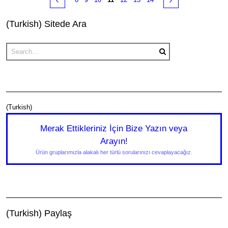
(Turkish) Sitede Ara
(Turkish)
Merak Ettikleriniz İçin Bize Yazın veya
Arayın!
Ürün gruplarımızla alakalı her türlü sorularınızı cevaplayacağız.
(Turkish) Paylaş