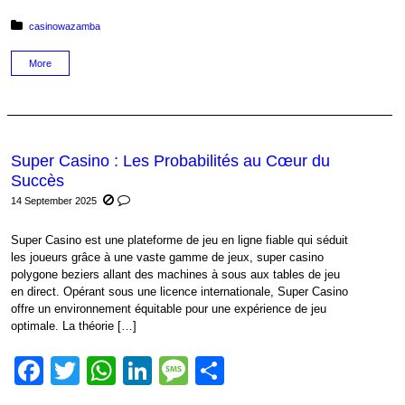
Posted in:
casinowazamba
More
Super Casino : Les Probabilités au Cœur du
Succès
14 September 2025
Super Casino est une plateforme de jeu en ligne fiable qui séduit
les joueurs grâce à une vaste gamme de jeux, super casino
polygone beziers allant des machines à sous aux tables de jeu
en direct. Opérant sous une licence internationale, Super Casino
offre un environnement équitable pour une expérience de jeu
optimale. La théorie […]
Facebook
Twitter
WhatsApp
LinkedIn
Message
Share