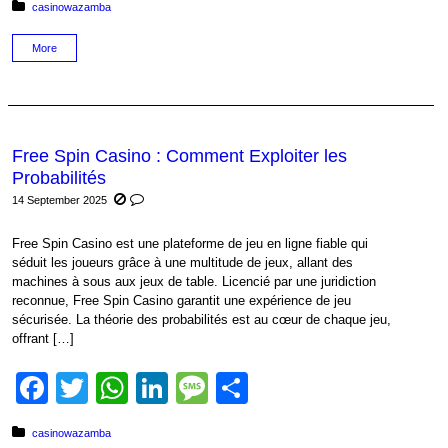
Posted in:
casinowazamba
More
Free Spin Casino : Comment Exploiter les
Probabilités
14 September 2025
Free Spin Casino est une plateforme de jeu en ligne fiable qui
séduit les joueurs grâce à une multitude de jeux, allant des
machines à sous aux jeux de table. Licencié par une juridiction
reconnue, Free Spin Casino garantit une expérience de jeu
sécurisée. La théorie des probabilités est au cœur de chaque jeu,
offrant […]
Facebook
Twitter
WhatsApp
LinkedIn
Message
Share
Posted in:
casinowazamba