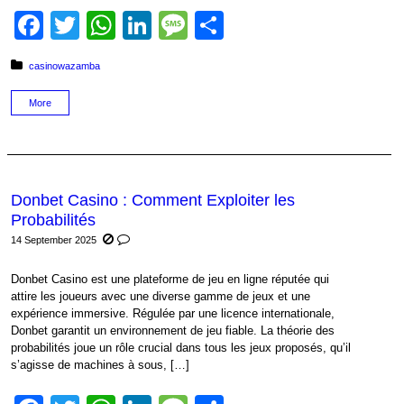
Facebook
Twitter
WhatsApp
LinkedIn
Message
Share
Posted in:
casinowazamba
More
Donbet Casino : Comment Exploiter les
Probabilités
14 September 2025
Donbet Casino est une plateforme de jeu en ligne réputée qui
attire les joueurs avec une diverse gamme de jeux et une
expérience immersive. Régulée par une licence internationale,
Donbet garantit un environnement de jeu fiable. La théorie des
probabilités joue un rôle crucial dans tous les jeux proposés, qu’il
s’agisse de machines à sous, […]