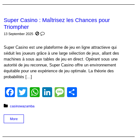
Super Casino : Maîtrisez les Chances pour
Triompher
13 September 2025
Super Casino est une plateforme de jeu en ligne attractieve qui
séduit les joueurs grâce à une large sélection de jeux, allant des
machines à sous aux tables de jeu en direct. Opérant sous une
autorité de jeu reconnue, Super Casino offre un environnement
équitable pour une expérience de jeu optimale. La théorie des
probabilités […]
Facebook
Twitter
WhatsApp
LinkedIn
Message
Share
Posted in:
casinowazamba
More