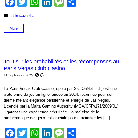
Facebook
Twitter
WhatsApp
LinkedIn
Message
Share
Posted in:
casinowazamba
More
Tout sur les probabilités et les récompenses au
Paris Vegas Club Casino
14 September 2025
Le Paris Vegas Club Casino, opéré par SkillOnNet Ltd., est une
plateforme de jeu en ligne lancée en 2014, reconnue pour son
thème mêlant élégance parisienne et énergie de Las Vegas.
Licencié par la Malta Gaming Authority (MGA/CRP/171/2009/01),
il garantit une expérience sécurisée. La maîtrise de la
mathématique des jeux est cruciale pour maximiser les […]
Facebook
Twitter
WhatsApp
LinkedIn
Message
Share