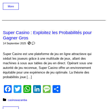
More
Super Casino : Exploitez les Probabilités pour
Gagner Gros
14 September 2025
Super Casino est une plateforme de jeu en ligne attractieve qui
séduit les joueurs grâce à une multitude de jeux, allant des
machines à sous aux tables de jeu en direct. Opérant sous une
autorité de jeu reconnue, Super Casino offre un environnement
équitable pour une expérience de jeu optimale. La théorie des
probabilités joue […]
Facebook
Twitter
WhatsApp
LinkedIn
Message
Share
Posted in:
casinowazamba