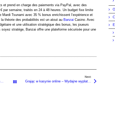
its et prend en charge des paiements via PayPal, avec des
O
 € par semaine, traités en 24 à 48 heures. Un budget fixe limite
e Mardi Tsunami avec 35 % bonus enrichissent l’expérience et
C
 la théorie des probabilités est un atout au
Banzai
Casino. Avec
étaire et une utilisation stratégique des bonus, les joueurs
E
 soyez stratège, Banzai offre une plateforme sécurisée pour une
r
Next:
Wunderino Kasino Erfahrungen Lesen Sie den Artikel Top-Spannung & Boni!
Grając w kasynie online – Wydajne wyplaty i szybka playing experience
All Posts