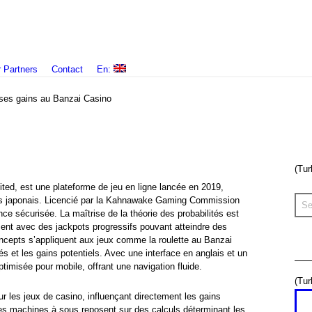
 Partners
Contact
En:
 ses gains au Banzai Casino
(Tur
ted, est une plateforme de jeu en ligne lancée en 2019,
s japonais. Licencié par la Kahnawake Gaming Commission
ience sécurisée. La maîtrise de la théorie des probabilités est
ment avec des jackpots progressifs pouvant atteindre des
oncepts s’appliquent aux jeux comme la roulette au Banzai
és et les gains potentiels. Avec une interface en anglais et un
ptimisée pour mobile, offrant une navigation fluide.
(Tur
our les jeux de casino, influençant directement les gains
les machines à sous reposent sur des calculs déterminant les