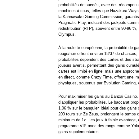
probabilités de succès, avec des récompense
machines à sous, telles que Hazakura Ways, u
la Kahnawake Gaming Commission, garantis
Pragmatic Play, incluant des jackpots comm
redistribution (RTP), souvent entre 90-96 %
Olympus.
À la roulette européenne, la probabilité de 
rouge/noir offrent environ 18/37 de chances,
probabilités dépendent des cartes et des str
joueurs avertis, permettant des gains cumul
cartes est limité en ligne, mais une approche 
en direct, comme Crazy Time, offrent une imm
physiques, soutenus par Evolution Gaming, o
Pour maximiser les gains au Banzai Casino, 
d’appliquer les probabilités. Le baccarat pr
1,06 % sur le banquier, idéal pour des gain
200 tours sur Ze Zeus, prolongent le temps 
minimum de 1x. Les jeux à faible avantage, c
programme VIP avec des rangs comme Yoko
gains supplémentaires.