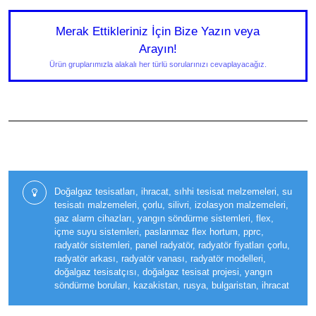
Merak Ettikleriniz İçin Bize Yazın veya
Arayın!
Ürün gruplarımızla alakalı her türlü sorularınızı cevaplayacağız.
Doğalgaz tesisatları, ihracat, sıhhi tesisat melzemeleri, su
tesisatı malzemeleri, çorlu, silivri, izolasyon malzemeleri,
gaz alarm cihazları, yangın söndürme sistemleri, flex,
içme suyu sistemleri, paslanmaz flex hortum, pprc,
radyatör sistemleri, panel radyatör, radyatör fiyatları çorlu,
radyatör arkası, radyatör vanası, radyatör modelleri,
doğalgaz tesisatçısı, doğalgaz tesisat projesi, yangın
söndürme boruları, kazakistan, rusya, bulgaristan, ihracat