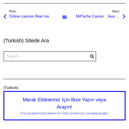
e
er
s
e
a
e
Prev:
Next:
b
A
dI
g
Online casinos Real money United kingdom 2025: Real money Gambling enterprises
MrPacho Casino : Jeux et Astuces Basées sur les Probabilités
All Posts
o
p
n
e
o
p
k
(Turkish) Sitede Ara
(Turkish)
Merak Ettikleriniz İçin Bize Yazın veya
Arayın!
Ürün gruplarımızla alakalı her türlü sorularınızı cevaplayacağız.