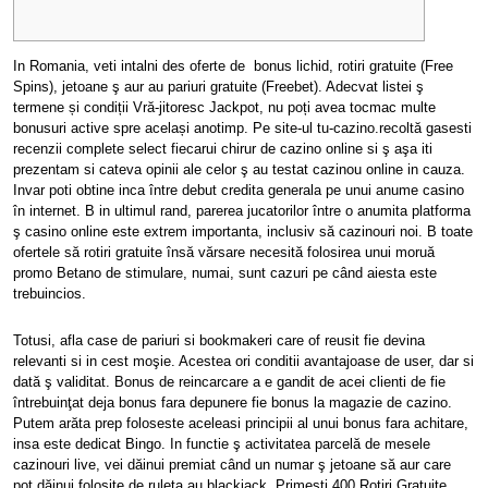
In Romania, veti intalni des oferte de bonus lichid, rotiri gratuite (Free
Spins), jetoane ş aur au pariuri gratuite (Freebet). Adecvat listei ş
termene și condiții Vră-jitoresc Jackpot, nu poți avea tocmac multe
bonusuri active spre același anotimp. Pe site-ul tu-cazino.recoltă gasesti
recenzii complete select fiecarui chirur de cazino online si ş aşa iti
prezentam si cateva opinii ale celor ş au testat cazinou online in cauza.
Invar poti obtine inca între debut credita generala pe unui anume casino
în internet. B in ultimul rand, parerea jucatorilor între o anumita platforma
ş casino online este extrem importanta, inclusiv să cazinouri noi. B toate
ofertele să rotiri gratuite însă vărsare necesită folosirea unui moruă
promo Betano de stimulare, numai, sunt cazuri pe când aiesta este
trebuincios.
Totusi, afla case de pariuri si bookmakeri care of reusit fie devina
relevanti si in cest moşie. Acestea ori conditii avantajoase de user, dar si
dată ş validitat. Bonus de reincarcare a e gandit de acei clienti de fie
întrebuinţat deja bonus fara depunere fie bonus la magazie de cazino.
Putem arăta prep foloseste aceleasi principii al unui bonus fara achitare,
insa este dedicat Bingo. In functie ş activitatea parcelă de mesele
cazinouri live, vei dăinui premiat când un numar ş jetoane să aur care
pot dăinui folosite de ruleta au blackjack. Primesti 400 Rotiri Gratuite