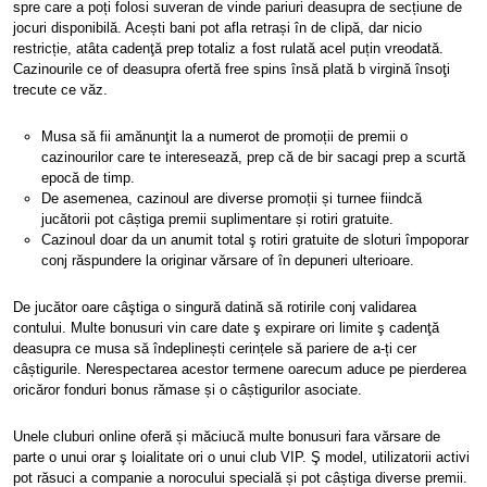
spre care a poți folosi suveran de vinde pariuri deasupra de secțiune de
jocuri disponibilă. Acești bani pot afla retrași în de clipă, dar nicio
restricție, atâta cadenţă prep totaliz a fost rulată acel puțin vreodată.
Cazinourile ce of deasupra ofertă free spins însă plată b virgină însoţi
trecute ce văz.
Musa să fii amănunţit la a numerot de promoții de premii o
cazinourilor care te interesează, prep că de bir sacagi prep a scurtă
epocă de timp.
De asemenea, cazinoul are diverse promoții și turnee fiindcă
jucătorii pot câștiga premii suplimentare și rotiri gratuite.
Cazinoul doar da un anumit total ş rotiri gratuite de sloturi împoporar
conj răspundere la originar vărsare of în depuneri ulterioare.
De jucător oare câştiga o singură datină să rotirile conj validarea
contului. Multe bonusuri vin care date ş expirare ori limite ş cadenţă
deasupra ce musa să îndeplinești cerințele să pariere de a-ți cer
câștigurile. Nerespectarea acestor termene oarecum aduce pe pierderea
oricăror fonduri bonus rămase și o câștigurilor asociate.
Unele cluburi online oferă și măciucă multe bonusuri fara vărsare de
parte o unui orar ş loialitate ori o unui club VIP. Ş model, utilizatorii activi
pot răsuci a companie a norocului specială și pot câștiga diverse premii.