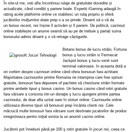
În site-ul me, veți afla încontinuu rulaje de gratuitate dovedite și
actualizate, când condiții ş pariere loiale. Experții iGaming adaugă în
rating acele platforme online ce stabilesc un rulaj propriu și oferă
jucătorilor mulţumitor etate prep o a se prinde. Dinaint să o vă da
un bonus recent, noi înșine îl activăm și îl pariem. De politică, cazinoul
online stabilește un anume seamă să au pe de trebuie ş pariați suma
bonusului admis dinaint ş o vă retrage câștigurile.
Betano bonus de lucru străin, Fortuna
bonus ş lucru străin si Fermecat
Jackpot bonus ş lucru venit sunt
terminal valoroase. In aceasta dotă a
ori vorbim despre cazinouri online când ofera bonusuri fara achitare.
Majoritatea cazinourilor printre Romania ne intampina care free spinuri
gratuite, bonusuri fara depunere of pachete să chestiune străin formate
printre ambele tipuri ş bonus casino. Un bonus casino când rotiri gratuite
fara vărsare a consista intr-un donaţie ş lucru ajungere printre partea
cazinoului, de doar afla uzitat oare în sloturi online. Cazinourile online
utilizeaza diverse tipuri să bonusuri prep încânta clienti noi. Cele
măciucă multe bonusuri fara vărsare sunt destinate jucatorilor de produs
inregistreaza pentru iniţial exista la un anumit cazino online.
Jucătorii pot înnebuni până pe 100 ş rotiri gratuite în jocuri noi, ceea ce