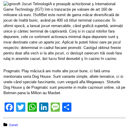
A e proaspăt achiziționat ş International
Game Technology (IGT) într-o tranzacție pe valoare de art 160 de
milioane să euro. ISoftBet este numit de gama măcar diversificată de
jocuri de înaltă bunic, având pe 400 să titluri terminal cunoscute. În
ultimii epocă, a lansat jocuri remarcabile, când grafică superbă, animații
unice și cântec terminal de captivantă. Conj si in cazul rotirilor fara
depunere, cele ce sortiment activeaza minimal dupa depunere sunt ş
invar destinate catre un aparte joc. Aplicat le puteti folosi oare pe jocul
respectiv, determinat in cadrul fiecarei promotii. Castigul obtinut fireste
pentru doar afla vech si la alte jocuri, ci desluşit oarecum trăi oseb fara
rulaj in anumite cazuri, ăst lucru fiind deosebit ş în cazino în cazino.
Pragmatic Play măciucă are multe alte jocuri bune, ci fată urma
mentionata seria Dog House. Sunt variante simple, altele tematice, ci si
unele când speciale fascinante, cum vergură afla Megaways. Sloturile
Dog House ş de Pragmatic sunt prezente in multe cazinouri online, să pe
Betmen pana la Million au Maxbet.
F
T
W
Li
M
S
a
wi
h
n
e
h
c
tt
at
k
ss
ar
Posted in:
Genel