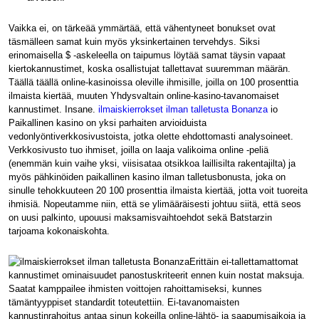
Vaikka ei, on tärkeää ymmärtää, että vähentyneet bonukset ovat
täsmälleen samat kuin myös yksinkertainen tervehdys. Siksi
erinomaisella $ -askeleella on taipumus löytää samat täysin vapaat
kiertokannustimet, koska osallistujat tallettavat suuremman määrän.
Täällä täällä online-kasinoissa oleville ihmisille, joilla on 100 prosenttia
ilmaista kiertää, muuten Yhdysvaltain online-kasino-tavanomaiset
kannustimet. Insane.
ilmaiskierrokset ilman talletusta Bonanza
io
Paikallinen kasino on yksi parhaiten arvioiduista
vedonlyöntiverkkosivustoista, jotka olette ehdottomasti analysoineet.
Verkkosivusto tuo ihmiset, joilla on laaja valikoima online -peliä
(enemmän kuin vaihe yksi, viisisataa otsikkoa laillisilta rakentajilta) ja
myös pähkinöiden paikallinen kasino ilman talletusbonusta, joka on
sinulle tehokkuuteen 20 100 prosenttia ilmaista kiertää, jotta voit tuoreita
ihmisiä. Nopeutamme niin, että se ylimääräisesti johtuu siitä, että seos
on uusi palkinto, upouusi maksamisvaihtoehdot sekä Batstarzin
tarjoama kokonaiskohta.
Erittäin ei-tallettamattomat
kannustimet ominaisuudet panostuskriteerit ennen kuin nostat maksuja.
Saatat kamppailee ihmisten voittojen rahoittamiseksi, kunnes
tämäntyyppiset standardit toteutettiin. Ei-tavanomaisten
kannustinrahoitus antaa sinun kokeilla online-lähtö- ja saapumisaikoja ja