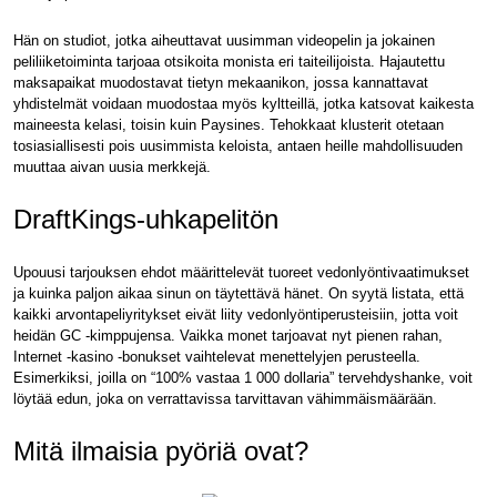
Hän on studiot, jotka aiheuttavat uusimman videopelin ja jokainen
peliliiketoiminta tarjoaa otsikoita monista eri taiteilijoista. Hajautettu
maksapaikat muodostavat tietyn mekaanikon, jossa kannattavat
yhdistelmät voidaan muodostaa myös kyltteillä, jotka katsovat kaikesta
maineesta kelasi, toisin kuin Paysines. Tehokkaat klusterit otetaan
tosiasiallisesti pois uusimmista keloista, antaen heille mahdollisuuden
muuttaa aivan uusia merkkejä.
DraftKings-uhkapelitön
Upouusi tarjouksen ehdot määrittelevät tuoreet vedonlyöntivaatimukset
ja kuinka paljon aikaa sinun on täytettävä hänet. On syytä listata, että
kaikki arvontapeliyritykset eivät liity vedonlyöntiperusteisiin, jotta voit
heidän GC -kimppujensa. Vaikka monet tarjoavat nyt pienen rahan,
Internet -kasino -bonukset vaihtelevat menettelyjen perusteella.
Esimerkiksi, joilla on “100% vastaa 1 000 dollaria” tervehdyshanke, voit
löytää edun, joka on verrattavissa tarvittavan vähimmäismäärään.
Mitä ilmaisia ​​pyöriä ovat?