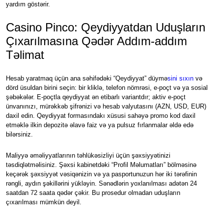
yardım göstərir.
Casino Pinco: Qeydiyyatdan Uduşların
Çıxarılmasına Qədər Addım-addım
Təlimat
Hesab yaratmaq üçün ana səhifədəki “Qeydiyyat” düymə
sini sıxın
və
dörd üsuldan birini seçin: bir kliklə, telefon nömrəsi, e-poçt və ya sosial
şəbəkələr. E-poçtla qeydiyyat ən etibarlı variantdır; aktiv e-poçt
ünvanınızı, mürəkkəb şifrənizi və hesab valyutasını (AZN, USD, EUR)
daxil edin. Qeydiyyat formasındakı xüsusi sahəyə promo kod daxil
etməklə ilkin depozitə əlavə faiz və ya pulsuz fırlanmalar əldə edə
bilərsiniz.
Maliyyə əməliyyatlarının təhlükəsizliyi üçün şəxsiyyətinizi
təsdiqlətməlisiniz. Şəxsi kabinetdəki “Profil Məlumatları” bölməsinə
keçərək şəxsiyyət vəsiqənizin və ya pasportunuzun hər iki tərəfinin
rəngli, aydın şəkillərini yükləyin. Sənədlərin yoxlanılması adətən 24
saatdan 72 saata qədər çəkir. Bu prosedur olmadan uduşların
çıxarılması mümkün deyil.