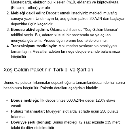
Mastercard), elektron pul kisələri (m10, eManat) və kriptovalyuta
(Bitcoin, Tether) yer alır.
Məbləği daxil edin:
Depozit etmək istədiyiniz məbləği müvafiq
xanaya yazın. Unutmayın ki, xoş gəldin paketi 20 AZN-dən başlayan
depozitlər üçün keçərlidir.
Bonusu aktivləşdirin:
Ödəmə səhifəsində “Xoş Gəldin Bonusu”
təklifini seçin. Bu, adətən xüsusi bir pəncərədə və ya açılan
menyuda göstərilir. Proses üçün promo kod tələb olunmur.
Tranzaksiyanı təsdiqləyin:
Məlumatları yoxlayın və əməliyyatı
tamamlayın. Vəsaitlər adətən bir neçə dəqiqə ərzində balansınıza
köçürülür.
Xoş Gəldin Paketinin Tərkibi və Şərtləri
Bonus və pulsuz fırlanmalar depozit uğurla tamamlandıqdan dərhal sonra
hesabınıza köçürülür. Paketin detalları aşağıdakı kimidir:
Bonus məbləği:
İlk depozitinizə 500 AZN-ə qədər 120% əlavə
vəsait.
Pulsuz fırlanmalar:
Müəyyən slotlarda istifadə üçün 250 pulsuz
fırlanma.
Dövriyyə şərti (bonus):
Bonus məbləği 72 saat ərzində x35 mərc
tələbi ilə dövr etdirilməlidir.