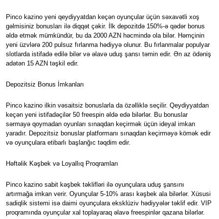
Pinco kazino yeni qeydiyyatdan keçən oyunçular üçün səxavətli xoş
gəlmisiniz bonusları ilə diqqət çəkir. İlk depozitdə 150%-ə qədər bonus
əldə etmək mümkündür, bu da 2000 AZN həcmində ola bilər. Həmçinin
yeni üzvlərə 200 pulsuz fırlanma hədiyyə olunur. Bu fırlanmalar populyar
slotlarda istifadə edilə bilər və əlavə uduş şansı təmin edir. Ən az ödəniş
adətən 15 AZN təşkil edir.
Depozitsiz Bonus İmkanları
Pinco kazino ilkin vəsaitsiz bonuslarla da özəlliklə seçilir. Qeydiyyatdan
keçən yeni istifadəçilər 50 freespin əldə edə bilərlər. Bu bonuslar
sərmayə qoymadan oyunları sınaqdan keçirmək üçün ideyal imkan
yaradır. Depozitsiz bonuslar platformanı sınaqdan keçirməyə kömək edir
və oyunçulara etibarlı başlanğıc təqdim edir.
Həftəlik Kəşbek və Loyallıq Proqramları
Pinco kazino sabit kəşbek təklifləri ilə oyunçulara uduş şansını
artırmağa imkan verir. Oyunçular 5-10% arası kəşbek ala bilərlər. Xüsusi
sadiqlik sistemi isə daimi oyunçulara eksklüziv hədiyyələr təklif edir. VIP
proqramında oyunçular xal toplayaraq əlavə freespinlər qazana bilərlər.