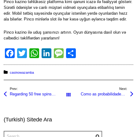
Pinco kazino təhlükəsiz platforma kimi qanuni icazə ilə fəaliyyət göstərir.
Sürətli ödənişlər və canlı müştəri xidməti oyunçulara etibarlılıq təmin
edir. Mobil tətbiq sayəsində oyunçular istənilən yerdə oyunlardan həzz
ala bilərlər. Pinco minlərlə slot ilə hər kəsə uyğun əyləncə təqdim edir.
Pinco kazino ilə uduş şansınızı artırın. Oyun dünyasına daxil olun və
cəlbedici təkliflərdən yararlanın!
F
T
W
Li
M
S
a
wi
h
n
e
h
c
tt
at
k
ss
ar
Posted in:
casinowazamba
e
er
s
e
a
e
Prev:
Next:
b
A
dI
g
Regarding 50 free spins on bake house no deposit the Single Electron so you can Spin SpringerLink
Como as probabilidades transformam sua experiência no Playpix Casino
All Posts
o
p
n
e
o
p
k
(Turkish) Sitede Ara