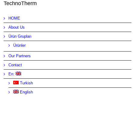
TechnoTherm
HOME
About Us
Ürün Grupları
Ürünler
Our Partners
Contact
En:
Turkish
English