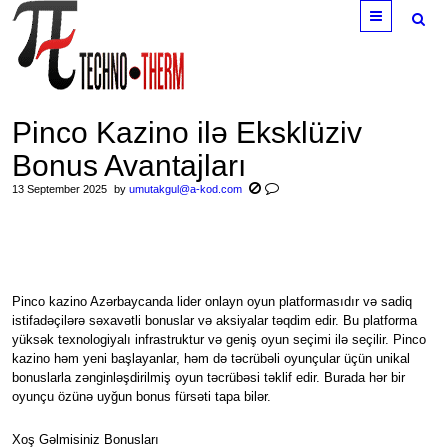
Menu
Pinco Kazino ilə Eksklüziv
Bonus Avantajları
13 September 2025
by
umutakgul@a-kod.com
Pinco kazino Azərbaycanda lider onlayn oyun platformasıdır və sadiq
istifadəçilərə səxavətli bonuslar və aksiyalar təqdim edir. Bu platforma
yüksək texnologiyalı infrastruktur və geniş oyun seçimi ilə seçilir. Pinco
kazino həm yeni başlayanlar, həm də təcrübəli oyunçular üçün unikal
bonuslarla zənginləşdirilmiş oyun təcrübəsi təklif edir. Burada hər bir
oyunçu özünə uyğun bonus fürsəti tapa bilər.
Xoş Gəlmisiniz Bonusları