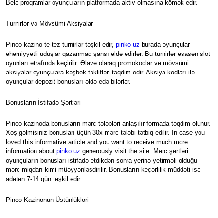
Belə proqramlar oyunçuların platformada aktiv olmasına kömək edir.
Turnirlər və Mövsümi Aksiyalar
Pinco kazino te-tez turnirlər təşkil edir,
pinko uz
burada oyunçular
əhəmiyyətli uduşlar qazanmaq şansı əldə edirlər. Bu turnirlər əsasən slot
oyunları ətrafında keçirilir. Əlavə olaraq promokodlar və mövsümi
aksiyalar oyunçulara kəşbek təklifləri təqdim edir. Aksiya kodları ilə
oyunçular depozit bonusları əldə edə bilərlər.
Bonusların İstifadə Şərtləri
Pinco kazinoda bonusların mərc tələbləri anlaşılır formada təqdim olunur.
Xoş gəlmisiniz bonusları üçün 30x mərc tələbi tətbiq edilir. In case you
loved this informative article and you want to receive much more
information about
pinko uz
generously visit the site. Mərc şərtləri
oyunçuların bonusları istifadə etdikdən sonra yerinə yetirməli olduğu
mərc miqdarı kimi müəyyənləşdirilir. Bonusların keçərlilik müddəti isə
adətən 7-14 gün təşkil edir.
Pinco Kazinonun Üstünlükləri