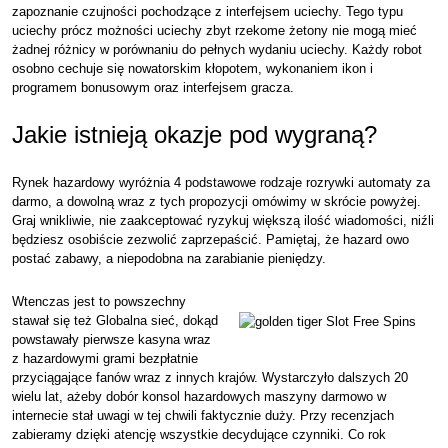
zapoznanie czujności pochodzące z interfejsem uciechy. Tego typu
uciechy prócz możności uciechy zbyt rzekome żetony nie mogą mieć
żadnej różnicy w porównaniu do pełnych wydaniu uciechy. Każdy robot
osobno cechuje się nowatorskim kłopotem, wykonaniem ikon i
programem bonusowym oraz interfejsem gracza.
Jakie istnieją okazje pod wygraną?
Rynek hazardowy wyróżnia 4 podstawowe rodzaje rozrywki automaty za
darmo, a dowolną wraz z tych propozycji omówimy w skrócie powyżej.
Graj wnikliwie, nie zaakceptować ryzykuj większą ilość wiadomości, niźli
będziesz osobiście zezwolić zaprzepaścić. Pamiętaj, że hazard owo
postać zabawy, a niepodobna na zarabianie pieniędzy.
Wtenczas jest to powszechny
stawał się też Globalna sieć, dokąd
powstawały pierwsze kasyna wraz
z hazardowymi grami bezpłatnie
przyciągające fanów wraz z innych krajów. Wystarczyło dalszych 20
wielu lat, ażeby dobór konsol hazardowych maszyny darmowo w
internecie stał uwagi w tej chwili faktycznie duży. Przy recenzjach
zabieramy dzięki atencję wszystkie decydujące czynniki. Co rok