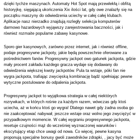
dzięki tychże maszynach. Automaty Hot Spot mają przewlekłą i obfitą
historyjkę, sięgającą ukończenia Xix ilości lat, gdy owe znalazły się na
początku maszyny do odwiedzenia uciechy w całej całej klubach.
Aplikacje nasz nierzadko znajdują rozległy selekcja komputerów
darmowo hazardowych wyjąwszy zarejestrowania baczności, jak i
również rozmaite popularne zabawy kasynowe.
Sporo gier kasynowych, zarówno przez internet, jak i również offline,
podaje progresywne jackpoty, jakie będą powszechnie oferowane za
pośrednictwem fanów. Progresywny jackpot owo gatunek jackpota, gdzie
mały procent zakładu każdego gracza wydaje się dodawany do
odwiedzenia większej kwoty jackpotów. Pula ta wstaje, póki fan nie
wygra jackpota, trafiając zwycięską kombinację bądź spełniając pewne
wytyczne postulowane do odpalenia jackpota.
Progresywny jackpot to wyjątkowa strategia w całej niektórych
rozrywkach, w których rośnie za każdym razem, wówczas gdy ktoś
uciecha, aż w końcu ktoś go wygra! Dlatego nawet gdy żadna osoba go
nie zaakceptować nabywał, jeszcze wstaje oraz wolno jego zwyciężyć w
przypadkowym momencie. W całej wygraniu progresywnego jackpota,
resetuje czujności mąż do wcześniej wyznaczonej warunków i
ekscytujący etap chce uwagi od nowa. Co więcej, pewne kasyna
proponują specjalne bonusy gwoli zawodników zdrapki, , jacy być może