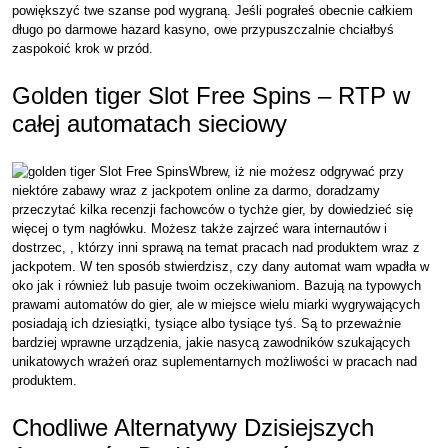
powiększyć twe szanse pod wygraną. Jeśli pograłeś obecnie całkiem
długo po darmowe hazard kasyno, owe przypuszczalnie chciałbyś
zaspokoić krok w przód.
Golden tiger Slot Free Spins – RTP w
całej automatach sieciowy
Wbrew, iż nie możesz odgrywać przy
niektóre zabawy wraz z jackpotem online za darmo, doradzamy
przeczytać kilka recenzji fachowców o tychże gier, by dowiedzieć się
więcej o tym nagłówku. Możesz także zajrzeć wara internautów i
dostrzec, , którzy inni sprawą na temat pracach nad produktem wraz z
jackpotem. W ten sposób stwierdzisz, czy dany automat wam wpadła w
oko jak i również lub pasuje twoim oczekiwaniom. Bazują na typowych
prawami automatów do gier, ale w miejsce wielu miarki wygrywających
posiadają ich dziesiątki, tysiące albo tysiące tyś. Są to przeważnie
bardziej wprawne urządzenia, jakie nasycą zawodników szukających
unikatowych wrażeń oraz suplementarnych możliwości w pracach nad
produktem.
Chodliwe Alternatywy Dzisiejszych