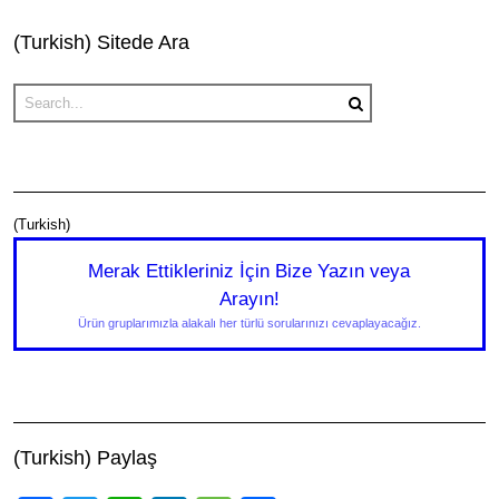
o
p
k
(Turkish) Sitede Ara
(Turkish)
Merak Ettikleriniz İçin Bize Yazın veya
Arayın!
Ürün gruplarımızla alakalı her türlü sorularınızı cevaplayacağız.
(Turkish) Paylaş