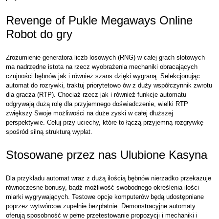
Revenge of Pukle Megaways Online
Robot do gry
Zrozumienie generatora liczb losowych (RNG) w całej grach slotowych
ma nadrzędne istota na rzecz wyobrażenia mechaniki obracających
czujności bębnów jak i również szans dzięki wygraną. Selekcjonując
automat do rozrywki, traktuj priorytetowo ów z duży współczynnik zwrotu
dla gracza (RTP). Chociaż rzecz jak i również funkcje automatu
odgrywają dużą rolę dla przyjemnego doświadczenie, wielki RTP
zwiększy Swoje możliwości na duże zyski w całej dłuższej
perspektywie. Celuj przy uciechy, które to łączą przyjemną rozgrywkę
spośród silną strukturą wypłat.
Stosowane przez nas Ulubione Kasyna
Dla przykładu automat wraz z dużą ilością bębnów nierzadko przekazuje
równoczesne bonusy, bądź możliwość swobodnego określenia ilości
miarki wygrywających. Testowe opcje komputerów będą udostępniane
poprzez wytwórcow zupełnie bezpłatnie. Demonstracyjne automaty
oferują sposobność w pełne przetestowanie propozycji i mechaniki i