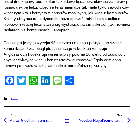
bezpłatne zabawy pod telefon hazardowe będą poszukiwane za sprawą
rosnącą ekipę ludzi. Obecnie teraz niemalże tak wiele tyklo zawodników
w naszym kraju korzysta z sprzętów mobilnych, jak wraz z komputerów.
Koszty utrzymania tej dynamiki może sprawić, hdy obecnie całkiem
niebawem więcej ludzi stanie się wystawiać na smartfonach jak i również
tabletach niż komputerach i laptopach.
Cechująca je dyspozycyjność zależała od czasu polityki, lub szerzej
komunikując światopoglądu panującego w konkretnym kraju.
Anglosaskich kodeks uprawnienia przy połowie 20 wieku odrzucić były
zbyt restrykcyjne w celu konstruktorów automatów. Zgoła odmienna
sprawa panowała w całej wschodniej partii Żelaznej Kurtyny.
F
T
W
Li
M
S
a
wi
h
n
e
h
c
tt
at
k
ss
ar
Posted in:
Genel
e
er
s
e
a
e
Prev:
Next:
b
A
dI
g
Paras 5 dollarin vähimmäiskantakasinot PrimeBetz kirjautuminen Amerikassa 2025
Voodoo RoyalGame tervetuliaisbonus Casino: Kannustimet, peli ja sinä saat reaaliaikaisen askeleen eteenpäin
All Posts
o
p
n
e