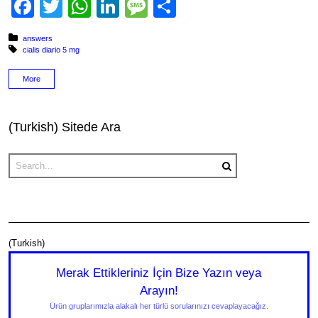
Facebook
Twitter
WhatsApp
LinkedIn
Message
Share
Posted in:
answers
Tagged with:
cialis diario 5 mg
More
(Turkish) Sitede Ara
(Turkish)
Merak Ettikleriniz İçin Bize Yazın veya
Arayın!
Ürün gruplarımızla alakalı her türlü sorularınızı cevaplayacağız.