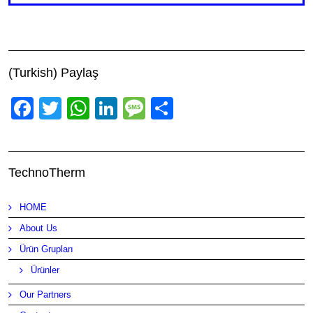
(Turkish) Paylaş
Facebook
Twitter
WhatsApp
LinkedIn
Message
Share
TechnoTherm
HOME
About Us
Ürün Grupları
Ürünler
Our Partners