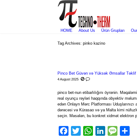
HOME
About Us
Ürün Grupları
Our
Tag Archives:
pinko kazino
You are here:
Pinco Bet Güvən və Yüksək Əmsallar Təklif
4 August 2025
pinco bet-nun etibarlılığını öyrənin. Məqaləmiz
real oyunçu rəyləri haqqında obyektiv məlum
edən Onlayn Mərc Platforması Uduşlarınızı 
dərəcəsi və Kürasao və ya Malta kimi nüfuzlu 
seçin. Məsələn, bu konkret xidmət elektron p
Facebook
Twitter
WhatsAp
Linked
Mes
S