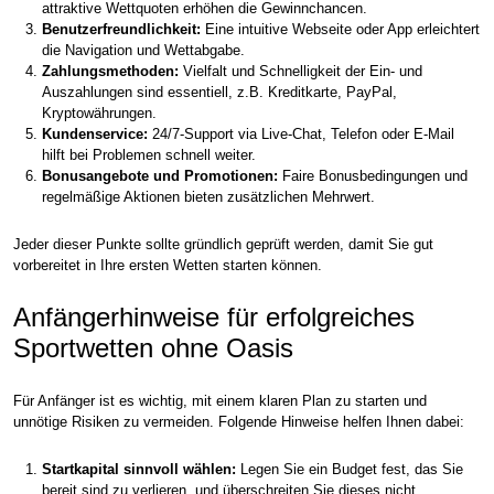
attraktive Wettquoten erhöhen die Gewinnchancen.
Benutzerfreundlichkeit:
Eine intuitive Webseite oder App erleichtert
die Navigation und Wettabgabe.
Zahlungsmethoden:
Vielfalt und Schnelligkeit der Ein- und
Auszahlungen sind essentiell, z.B. Kreditkarte, PayPal,
Kryptowährungen.
Kundenservice:
24/7-Support via Live-Chat, Telefon oder E-Mail
hilft bei Problemen schnell weiter.
Bonusangebote und Promotionen:
Faire Bonusbedingungen und
regelmäßige Aktionen bieten zusätzlichen Mehrwert.
Jeder dieser Punkte sollte gründlich geprüft werden, damit Sie gut
vorbereitet in Ihre ersten Wetten starten können.
Anfängerhinweise für erfolgreiches
Sportwetten ohne Oasis
Für Anfänger ist es wichtig, mit einem klaren Plan zu starten und
unnötige Risiken zu vermeiden. Folgende Hinweise helfen Ihnen dabei:
Startkapital sinnvoll wählen:
Legen Sie ein Budget fest, das Sie
bereit sind zu verlieren, und überschreiten Sie dieses nicht.