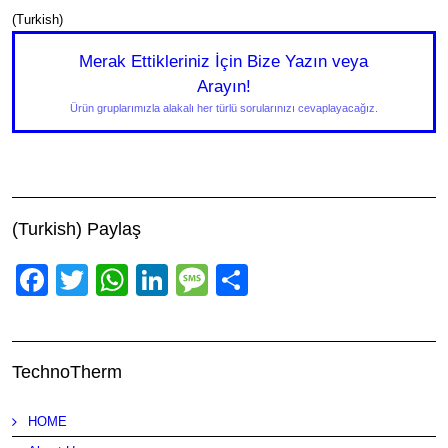
(Turkish)
Merak Ettikleriniz İçin Bize Yazın veya
Arayın!
Ürün gruplarımızla alakalı her türlü sorularınızı cevaplayacağız.
(Turkish) Paylaş
Facebook
Twitter
WhatsApp
LinkedIn
Message
Share
TechnoTherm
HOME