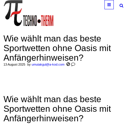
Menu
Wie wählt man das beste
Sportwetten ohne Oasis mit
Anfängerhinweisen?
13 August 2025
by
umutakgul@a-kod.com
Wie wählt man das beste
Sportwetten ohne Oasis mit
Anfängerhinweisen?