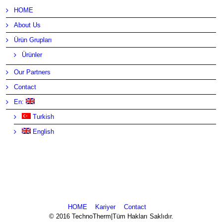
HOME
About Us
Ürün Grupları
Ürünler
Our Partners
Contact
En:
Turkish
English
HOME
Kariyer
Contact
© 2016 TechnoTherm|Tüm Hakları Saklıdır.