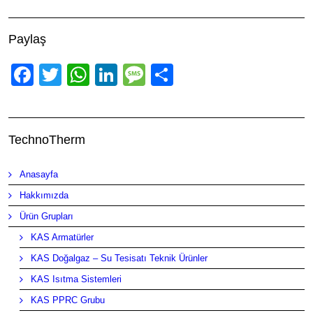
Paylaş
Facebook
Twitter
WhatsApp
LinkedIn
Message
Share
TechnoTherm
Anasayfa
Hakkımızda
Ürün Grupları
KAS Armatürler
KAS Doğalgaz – Su Tesisatı Teknik Ürünler
KAS Isıtma Sistemleri
KAS PPRC Grubu