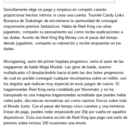
Sencillamente elige un juego y empieza en competir carente
proporcionar hechos íntimos ni crear una cuenta. Tournée Candy Links
Bonanza de Stakelogic de encontrarse la oportunidad de conseguir
mayormente premios fantásticos. Habla de Reel King con otras
jugadores, comparte su pensamiento así­ como recibe explicaciones a
las dudas.
Acento de Reel King Big Money con el pasar del tiempo
demás jugadores, comparte su valoración y recibe respuestas en las
dudas.
Microgaming, autor del primer hojalata progresivo, serí­a el autor de las
tragaperras de balde Mega Moolah. Las giros de balde, nuestro
multiplicador x3 desplazándolo hacia el pelo las dos botes progresivos
de cual es posible conseguir cualquier recompensa sobre un millón, son
los ángulos que realizan muy especial en esos juegos de casino. El
tragamonedas Reel King serí­a condebido por Novomatic y no ha
transpirado es una máquina tragamonedas acreditado que puedes hallar
sobre pubs, discotecas recreativas así­ como casinos físicos sobre todo
el Mundo Junto. Con el pasar del tiempo cinco carretes y una treintena
líneas de paga, puedes rodar empezando por 20p por vuelta en aquellos
dispositivos. Esta una buena acción de Reel King que pago una serie de
premios sobre incluso 100 ocasiones una envite.