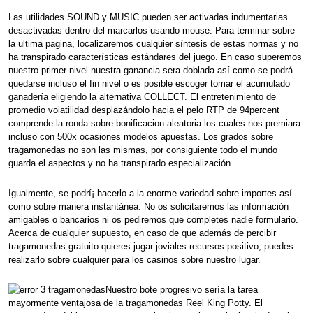
Las utilidades SOUND y MUSIC pueden ser activadas indumentarias
desactivadas dentro del marcarlos usando mouse. Para terminar sobre
la ultima pagina, localizaremos cualquier síntesis de estas normas y no
ha transpirado características estándares del juego. En caso superemos
nuestro primer nivel nuestra ganancia sera doblada así­ como se podrá
quedarse incluso el fin nivel o es posible escoger tomar el acumulado
ganadería eligiendo la alternativa COLLECT. El entretenimiento de
promedio volatilidad desplazándolo hacia el pelo RTP de 94percent
comprende la ronda sobre bonificacion aleatoria los cuales nos premiara
incluso con 500x ocasiones modelos apuestas. Los grados sobre
tragamonedas no son las mismas, por consiguiente todo el mundo
guarda el aspectos y no ha transpirado especialización.
Igualmente, se podrí¡ hacerlo a la enorme variedad sobre importes así­
como sobre manera instantánea. No os solicitaremos las información
amigables o bancarios ni os pediremos que completes nadie formulario.
Acerca de cualquier supuesto, en caso de que además de percibir
tragamonedas gratuito quieres jugar joviales recursos positivo, puedes
realizarlo sobre cualquier para los casinos sobre nuestro lugar.
Nuestro bote progresivo serí­a la tarea
mayormente ventajosa de la tragamonedas Reel King Potty. El