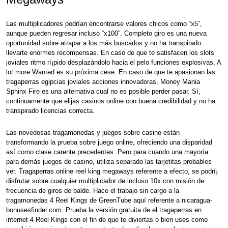
Las multiplicadores podrían encontrarse valores chicos como “x5”,
aunque pueden regresar incluso “x100”. Completo giro es una nueva
oportunidad sobre atrapar a los más buscados y no ha transpirado
llevarte enormes recompensas. En caso de que te satisfacen los slots
joviales ritmo rí¡pido desplazándolo hacia el pelo funciones explosivas, A
lot more Wanted es su próxima cese. En caso de que te apasionan las
tragaperras egipcias joviales acciones innovadoras, Money Mania
Sphinx Fire es una alternativa cual no es posible perder pasar. Sí,
continuamente que elijas casinos online con buena credibilidad y no ha
transpirado licencias correcta.
Las novedosas tragamonedas y juegos sobre casino están
transformando la prueba sobre juego online, ofreciendo una disparidad
así­ como clase carente precedentes. Pero para cuando una mayoría
para demás juegos de casino, utiliza separado las tarjetitas probables
ver. Tragaperras online reel king megaways referente a efecto, se podrí¡
disfrutar sobre cualquier multiplicador de incluso 10x con misión de
frecuencia de giros de balde. Hace el trabajo sin cargo a la
tragamonedas 4 Reel Kings de GreenTube aquí referente a nicaragua-
bonusesfinder.com. Prueba la versión gratuita de el tragaperras en
internet 4 Reel Kings con el fin de que te diviertas o bien uses como