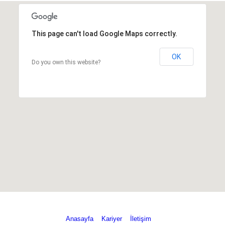
e
er
s
e
a
e
b
A
dI
g
This page can't load Google Maps correctly.
o
p
n
e
o
p
OK
Do you own this website?
k
Anasayfa
Kariyer
İletişim