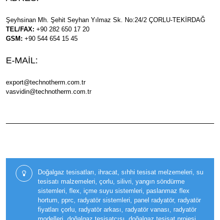
Şeyhsinan Mh. Şehit Seyhan Yılmaz Sk. No:24/2 ÇORLU-TEKİRDAĞ
TEL/FAX:
+90 282 650 17 20
GSM:
+90 544 654 15 45
E-MAİL:
export@technotherm.com.tr
vasvidin@technotherm.com.tr
Doğalgaz tesisatları, ihracat, sıhhi tesisat melzemeleri, su
tesisatı malzemeleri, çorlu, silivri, yangın söndürme
sistemleri, flex, içme suyu sistemleri, paslanmaz flex
hortum, pprc, radyatör sistemleri, panel radyatör, radyatör
fiyatları çorlu, radyatör arkası, radyatör vanası, radyatör
modelleri, doğalgaz tesisatçısı, doğalgaz tesisat projesi,