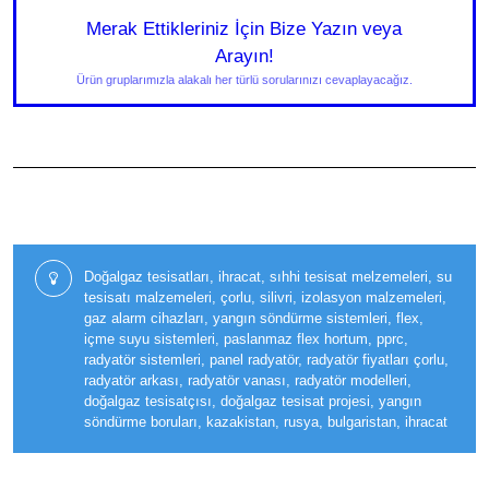
Merak Ettikleriniz İçin Bize Yazın veya
Arayın!
Ürün gruplarımızla alakalı her türlü sorularınızı cevaplayacağız.
Doğalgaz tesisatları, ihracat, sıhhi tesisat melzemeleri, su
tesisatı malzemeleri, çorlu, silivri, izolasyon malzemeleri,
gaz alarm cihazları, yangın söndürme sistemleri, flex,
içme suyu sistemleri, paslanmaz flex hortum, pprc,
radyatör sistemleri, panel radyatör, radyatör fiyatları çorlu,
radyatör arkası, radyatör vanası, radyatör modelleri,
doğalgaz tesisatçısı, doğalgaz tesisat projesi, yangın
söndürme boruları, kazakistan, rusya, bulgaristan, ihracat