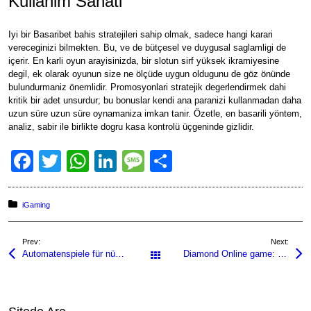
Kullanim Sanati
Iyi bir Basaribet bahis stratejileri sahip olmak, sadece hangi karari
vereceginizi bilmekten. Bu, ve de bütçesel ve duygusal saglamligi de
içerir. En karli oyun arayisinizda, bir slotun sirf yüksek ikramiyesine
degil, ek olarak oyunun size ne ölçüde uygun oldugunu de göz önünde
bulundurmaniz önemlidir. Promosyonlari stratejik degerlendirmek dahi
kritik bir adet unsurdur; bu bonuslar kendi ana paranizi kullanmadan daha
uzun süre uzun süre oynamaniza imkan tanir. Özetle, en basarili yöntem,
analiz, sabir ile birlikte dogru kasa kontrolü üçgeninde gizlidir.
F
T
W
Li
M
S
a
wi
h
n
e
h
c
tt
at
k
ss
ar
Posted in:
iGaming
e
er
s
e
a
e
Prev:
Next:
b
A
dI
g
Automatenspiele für nüsse exklusive Registration spielen 2025
Diamond Online game: Play Diamond Online game on the LittleGames for free
Tüm yazılar
o
p
n
e
o
p