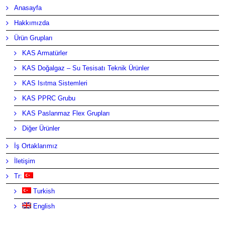
Anasayfa
Hakkımızda
Ürün Grupları
KAS Armatürler
KAS Doğalgaz – Su Tesisatı Teknik Ürünler
KAS Isıtma Sistemleri
KAS PPRC Grubu
KAS Paslanmaz Flex Grupları
Diğer Ürünler
İş Ortaklarımız
İletişim
Tr:
Turkish
English