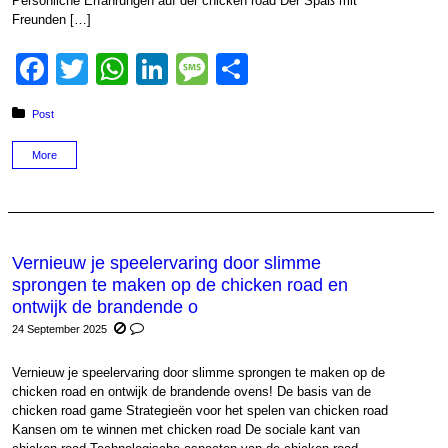
Persönliche Erfahrungen auf der chicken road Der Spaß mit
Freunden […]
Facebook
Twitter
WhatsApp
LinkedIn
Message
Share
Posted in:
Post
More
Vernieuw je speelervaring door slimme
sprongen te maken op de chicken road en
ontwijk de brandende o
24 September 2025
Vernieuw je speelervaring door slimme sprongen te maken op de
chicken road en ontwijk de brandende ovens! De basis van de
chicken road game Strategieën voor het spelen van chicken road
Kansen om te winnen met chicken road De sociale kant van