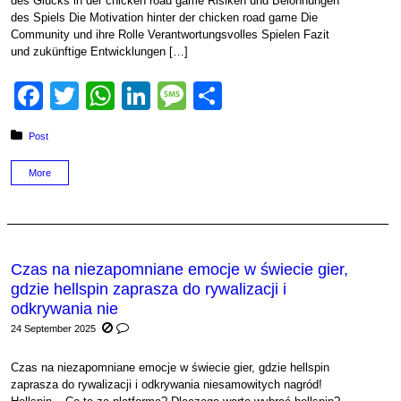
des Glücks in der chicken road game Risiken und Belohnungen
des Spiels Die Motivation hinter der chicken road game Die
Community und ihre Rolle Verantwortungsvolles Spielen Fazit
und zukünftige Entwicklungen […]
Facebook
Twitter
WhatsApp
LinkedIn
Message
Share
Posted in:
Post
More
Czas na niezapomniane emocje w świecie gier,
gdzie hellspin zaprasza do rywalizacji i
odkrywania nie
24 September 2025
Czas na niezapomniane emocje w świecie gier, gdzie hellspin
zaprasza do rywalizacji i odkrywania niesamowitych nagród!