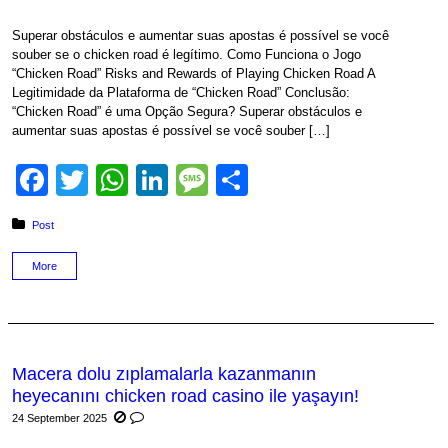
Superar obstáculos e aumentar suas apostas é possível se você
souber se o chicken road é legítimo. Como Funciona o Jogo
“Chicken Road” Risks and Rewards of Playing Chicken Road A
Legitimidade da Plataforma de “Chicken Road” Conclusão:
“Chicken Road” é uma Opção Segura? Superar obstáculos e
aumentar suas apostas é possível se você souber […]
Facebook
Twitter
WhatsApp
LinkedIn
Message
Share
Posted in:
Post
More
Macera dolu zıplamalarla kazanmanın
heyecanını chicken road casino ile yaşayın!
24 September 2025