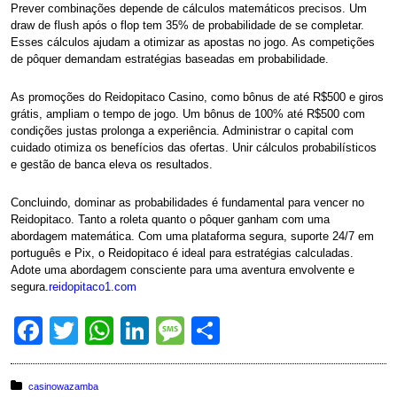
Prever combinações depende de cálculos matemáticos precisos. Um
draw de flush após o flop tem 35% de probabilidade de se completar.
Esses cálculos ajudam a otimizar as apostas no jogo. As competições
de pôquer demandam estratégias baseadas em probabilidade.
As promoções do Reidopitaco Casino, como bônus de até R$500 e giros
grátis, ampliam o tempo de jogo. Um bônus de 100% até R$500 com
condições justas prolonga a experiência. Administrar o capital com
cuidado otimiza os benefícios das ofertas. Unir cálculos probabilísticos
e gestão de banca eleva os resultados.
Concluindo, dominar as probabilidades é fundamental para vencer no
Reidopitaco. Tanto a roleta quanto o pôquer ganham com uma
abordagem matemática. Com uma plataforma segura, suporte 24/7 em
português e Pix, o Reidopitaco é ideal para estratégias calculadas.
Adote uma abordagem consciente para uma aventura envolvente e
segura.
reidopitaco1.com
F
T
W
Li
M
S
a
wi
h
n
e
h
c
tt
at
k
ss
ar
Posted in:
casinowazamba