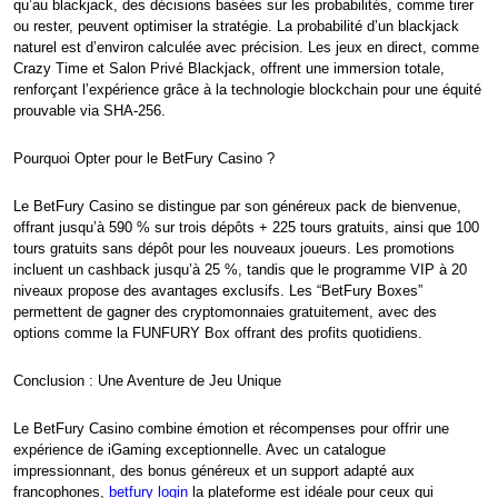
qu’au blackjack, des décisions basées sur les probabilités, comme tirer
ou rester, peuvent optimiser la stratégie. La probabilité d’un blackjack
naturel est d’environ calculée avec précision. Les jeux en direct, comme
Crazy Time et Salon Privé Blackjack, offrent une immersion totale,
renforçant l’expérience grâce à la technologie blockchain pour une équité
prouvable via SHA-256.
Pourquoi Opter pour le BetFury Casino ?
Le BetFury Casino se distingue par son généreux pack de bienvenue,
offrant jusqu’à 590 % sur trois dépôts + 225 tours gratuits, ainsi que 100
tours gratuits sans dépôt pour les nouveaux joueurs. Les promotions
incluent un cashback jusqu’à 25 %, tandis que le programme VIP à 20
niveaux propose des avantages exclusifs. Les “BetFury Boxes”
permettent de gagner des cryptomonnaies gratuitement, avec des
options comme la FUNFURY Box offrant des profits quotidiens.
Conclusion : Une Aventure de Jeu Unique
Le BetFury Casino combine émotion et récompenses pour offrir une
expérience de iGaming exceptionnelle. Avec un catalogue
impressionnant, des bonus généreux et un support adapté aux
francophones,
betfury login
la plateforme est idéale pour ceux qui