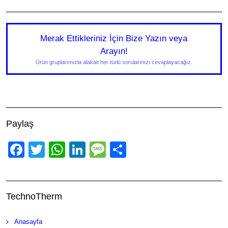
Merak Ettikleriniz İçin Bize Yazın veya
Arayın!
Ürün gruplarımızla alakalı her türlü sorularınızı cevaplayacağız.
Paylaş
Facebook
Twitter
WhatsApp
LinkedIn
Message
Share
TechnoTherm
Anasayfa