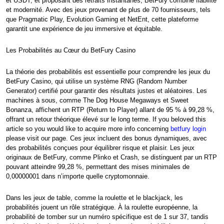
et USDT, et proposant des retraits instantanés, BetFury combine fiabilité
et modernité. Avec des jeux provenant de plus de 70 fournisseurs, tels
que Pragmatic Play, Evolution Gaming et NetEnt, cette plateforme
garantit une expérience de jeu immersive et équitable.
Les Probabilités au Cœur du BetFury Casino
La théorie des probabilités est essentielle pour comprendre les jeux du
BetFury Casino, qui utilise un système RNG (Random Number
Generator) certifié pour garantir des résultats justes et aléatoires. Les
machines à sous, comme The Dog House Megaways et Sweet
Bonanza, affichent un RTP (Return to Player) allant de 95 % à 99,28 %,
offrant un retour théorique élevé sur le long terme. If you beloved this
article so you would like to acquire more info concerning
betfury login
please visit our page. Ces jeux incluent des bonus dynamiques, avec
des probabilités conçues pour équilibrer risque et plaisir. Les jeux
originaux de BetFury, comme Plinko et Crash, se distinguent par un RTP
pouvant atteindre 99,28 %, permettant des mises minimales de
0,00000001 dans n’importe quelle cryptomonnaie.
Dans les jeux de table, comme la roulette et le blackjack, les
probabilités jouent un rôle stratégique. À la roulette européenne, la
probabilité de tomber sur un numéro spécifique est de 1 sur 37, tandis