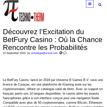
Menu
Découvrez l’Excitation du
BetFury Casino : Où la Chance
Rencontre les Probabilités
15 September 2025
by
umutakgul@a-kod.com
Le BetFury Casino, lancé en 2019 par Universe B Games B.V. sous une
licence de Curaçao, est une plateforme de iGaming axée sur les
cryptomonnaies, offrant un catalogue varié de titres. Avec un support en
français parmi ses 14 langues disponibles, le casino attire les joueurs
francophones grâce à son interface conçue pour une navigation fluide.
Compatible avec plus de 50 cryptomonnaies, comme Bitcoin, Ethereum