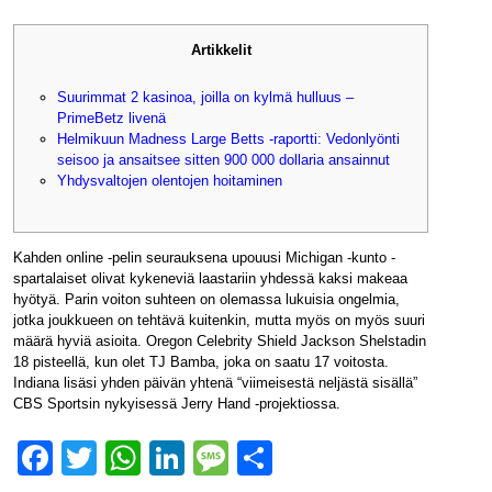
Artikkelit
Suurimmat 2 kasinoa, joilla on kylmä hulluus –
PrimeBetz livenä
Helmikuun Madness Large Betts -raportti: Vedonlyönti
seisoo ja ansaitsee sitten 900 000 dollaria ansainnut
Yhdysvaltojen olentojen hoitaminen
Kahden online -pelin seurauksena upouusi Michigan -kunto -
spartalaiset olivat kykeneviä laastariin yhdessä kaksi makeaa
hyötyä. Parin voiton suhteen on olemassa lukuisia ongelmia,
jotka joukkueen on tehtävä kuitenkin, mutta myös on myös suuri
määrä hyviä asioita. Oregon Celebrity Shield Jackson Shelstadin
18 pisteellä, kun olet TJ Bamba, joka on saatu 17 voitosta.
Indiana lisäsi yhden päivän yhtenä “viimeisestä neljästä sisällä”
CBS Sportsin nykyisessä Jerry Hand -projektiossa.
Facebook
Twitter
WhatsApp
LinkedIn
Message
Share