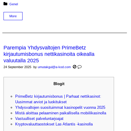
Posted in:
Genel
More
Parempia Yhdysvaltojen PrimeBetz
kirjautumisbonus nettikasinoita oikealla
valuutalla 2025
24 September 2025
by
umutakgul@a-kod.com
Blogit
PrimeBetz kirjautumisbonus | Parhaat nettikasinot:
Uusimmat arviot ja luokitukset
Yhdysvaltojen suosituimmat kasinopelit vuonna 2025
Mistä aloittaa pelaaminen paikallisella mobiilikasinolla
Vastuulliset palveluntarjoajat
Kryptovaluuttaostokset Las Atlantis -kasinolla