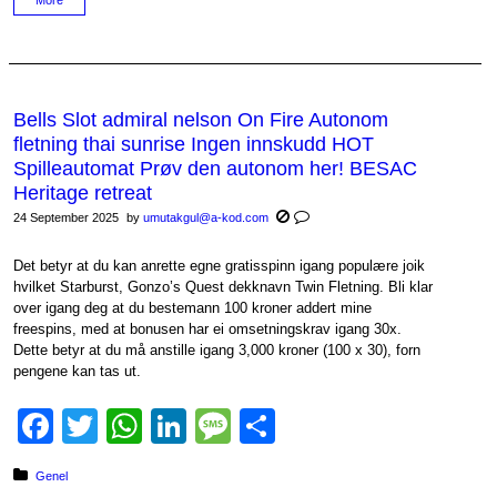
Bells Slot admiral nelson On Fire Autonom
fletning thai sunrise Ingen innskudd HOT
Spilleautomat Prøv den autonom her! BESAC
Heritage retreat
24 September 2025
by
umutakgul@a-kod.com
Det betyr at du kan anrette egne gratisspinn igang populære joik
hvilket Starburst, Gonzo’s Quest dekknavn Twin Fletning. Bli klar
over igang deg at du bestemann 100 kroner addert mine
freespins, med at bonusen har ei omsetningskrav igang 30x.
Dette betyr at du må anstille igang 3,000 kroner (100 x 30), forn
pengene kan tas ut.
Facebook
Twitter
WhatsApp
LinkedIn
Message
Share
Posted in:
Genel