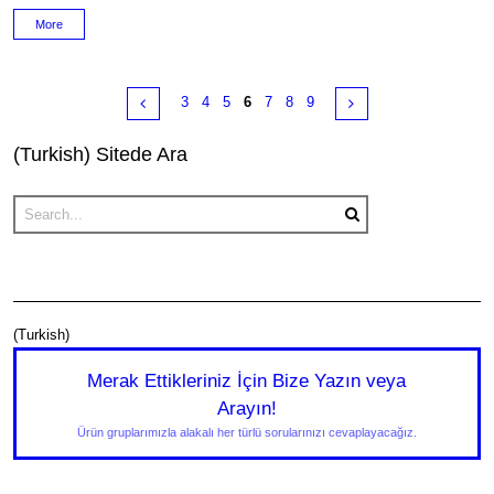
More
Pages
Prev
Next
3
4
5
6
7
8
9
(Turkish) Sitede Ara
(Turkish)
Merak Ettikleriniz İçin Bize Yazın veya
Arayın!
Ürün gruplarımızla alakalı her türlü sorularınızı cevaplayacağız.