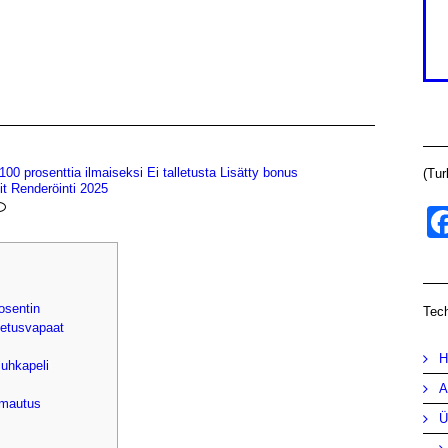
00 prosenttia ilmaiseksi Ei talletusta Lisätty bonus
(Tur
t Renderöinti 2025
osentin
Tec
lletusvapaat
 uhkapeli
A
omautus
Ü