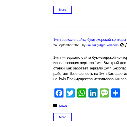
More
1win зеркало сайта букмекерской конторы
24 September 2025
by
umutakgul@a-kod.com
1win — зеркало сайта букмекерской кон
использования зеркала 1win Быстрый дост
ставки Как работает зеркало 1win Безопа
работает безопасность на 1win Как зареги
на 1win Преимущества использования зерк
Facebook
Twitter
WhatsAp
Linked
Mes
S
Posted in:
News
More