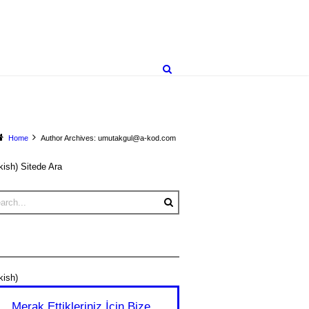
Home
Author Archives: umutakgul@a-kod.com
kish) Sitede Ara
kish)
Merak Ettikleriniz İçin Bize