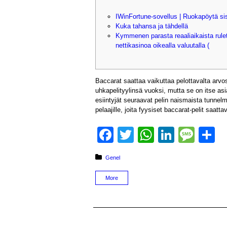
IWinFortune-sovellus | Ruokapöytä sis
Kuka tahansa ja tähdellä
Kymmenen parasta reaaliaikaista rulet
nettikasinoa oikealla valuutalla (
Baccarat saattaa vaikuttaa pelottavalta arvo
uhkapelityylinsä vuoksi, mutta se on itse as
esiintyjät seuraavat pelin naismaista tunnelm
pelaajille, joita fyysiset baccarat-pelit saatta
Facebook
Twitter
WhatsAp
Linked
Mes
S
Posted in:
Genel
More