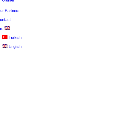
Ürünler
ur Partners
ontact
n:
Turkish
English