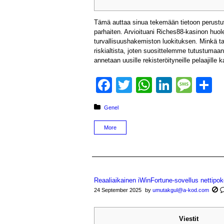
Tämä auttaa sinua tekemään tietoon perustuv
parhaiten. Arvioituani Riches88-kasinon huolel
turvallisuushakemiston luokituksen. Minkä tah
riskialtista, joten suosittelemme tutustumaan
annetaan uusille rekisteröityneille pelaajille 
Facebook
Twitter
WhatsAp
Linked
Mes
S
Posted in:
Genel
More
Reaaliaikainen iWinFortune-sovellus nettipok
24 September 2025
by
umutakgul@a-kod.com
Viestit