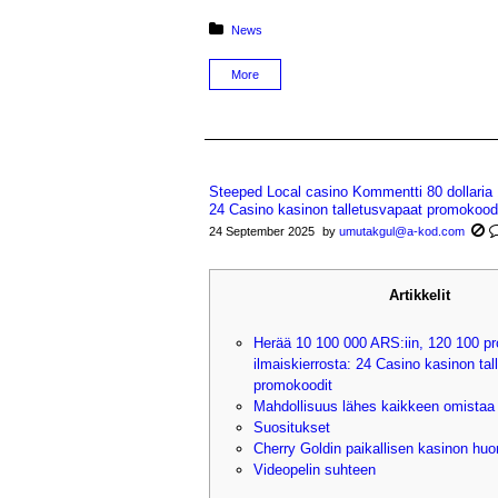
Posted in:
News
More
Steeped Local casino Kommentti 80 dollaria 1
24 Casino kasinon talletusvapaat promokoodi
24 September 2025
by
umutakgul@a-kod.com
Artikkelit
Herää 10 100 000 ARS:iin, 120 100 pr
ilmaiskierrosta: 24 Casino kasinon ta
promokoodit
Mahdollisuus lähes kaikkeen omistaa
Suositukset
Cherry Goldin paikallisen kasinon hu
Videopelin suhteen