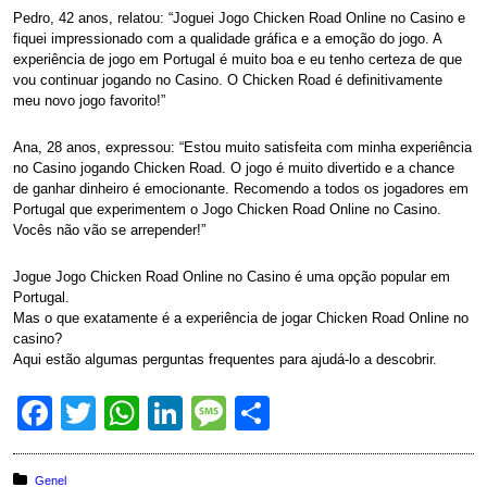
Pedro, 42 anos, relatou: “Joguei Jogo Chicken Road Online no Casino e
fiquei impressionado com a qualidade gráfica e a emoção do jogo. A
experiência de jogo em Portugal é muito boa e eu tenho certeza de que
vou continuar jogando no Casino. O Chicken Road é definitivamente
meu novo jogo favorito!”
Ana, 28 anos, expressou: “Estou muito satisfeita com minha experiência
no Casino jogando Chicken Road. O jogo é muito divertido e a chance
de ganhar dinheiro é emocionante. Recomendo a todos os jogadores em
Portugal que experimentem o Jogo Chicken Road Online no Casino.
Vocês não vão se arrepender!”
Jogue Jogo Chicken Road Online no Casino é uma opção popular em
Portugal.
Mas o que exatamente é a experiência de jogar Chicken Road Online no
casino?
Aqui estão algumas perguntas frequentes para ajudá-lo a descobrir.
F
T
W
Li
M
S
a
wi
h
n
e
h
c
tt
at
k
ss
ar
Posted in:
Genel