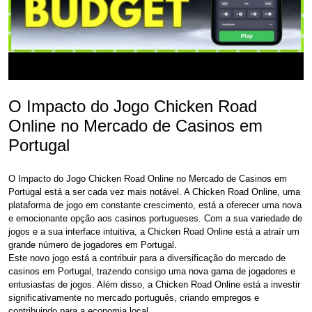
O Impacto do Jogo Chicken Road
Online no Mercado de Casinos em
Portugal
O Impacto do Jogo Chicken Road Online no Mercado de Casinos em
Portugal está a ser cada vez mais notável. A Chicken Road Online, uma
plataforma de jogo em constante crescimento, está a oferecer uma nova
e emocionante opção aos casinos portugueses. Com a sua variedade de
jogos e a sua interface intuitiva, a Chicken Road Online está a atraír um
grande número de jogadores em Portugal.
Este novo jogo está a contribuir para a diversificação do mercado de
casinos em Portugal, trazendo consigo uma nova gama de jogadores e
entusiastas de jogos. Além disso, a Chicken Road Online está a investir
significativamente no mercado português, criando empregos e
contribuindo para a economia local.