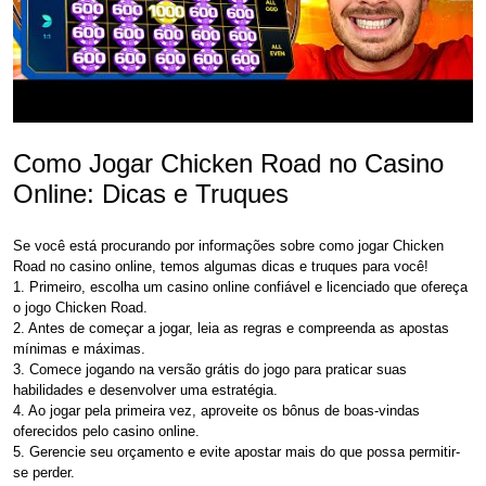
Como Jogar Chicken Road no Casino
Online: Dicas e Truques
Se você está procurando por informações sobre como jogar Chicken
Road no casino online, temos algumas dicas e truques para você!
1. Primeiro, escolha um casino online confiável e licenciado que ofereça
o jogo Chicken Road.
2. Antes de começar a jogar, leia as regras e compreenda as apostas
mínimas e máximas.
3. Comece jogando na versão grátis do jogo para praticar suas
habilidades e desenvolver uma estratégia.
4. Ao jogar pela primeira vez, aproveite os bônus de boas-vindas
oferecidos pelo casino online.
5. Gerencie seu orçamento e evite apostar mais do que possa permitir-
se perder.