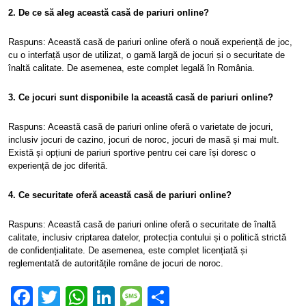
2. De ce să aleg această casă de pariuri online?
Raspuns: Această casă de pariuri online oferă o nouă experiență de joc,
cu o interfață ușor de utilizat, o gamă largă de jocuri și o securitate de
înaltă calitate. De asemenea, este complet legală în România.
3. Ce jocuri sunt disponibile la această casă de pariuri online?
Raspuns: Această casă de pariuri online oferă o varietate de jocuri,
inclusiv jocuri de cazino, jocuri de noroc, jocuri de masă și mai mult.
Există și opțiuni de pariuri sportive pentru cei care își doresc o
experiență de joc diferită.
4. Ce securitate oferă această casă de pariuri online?
Raspuns: Această casă de pariuri online oferă o securitate de înaltă
calitate, inclusiv criptarea datelor, protecția contului și o politică strictă
de confidențialitate. De asemenea, este complet licențiată și
reglementată de autoritățile române de jocuri de noroc.
F
T
W
Li
M
S