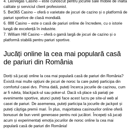
4. LeoVegas Casino – este cunoscut pentru jocurile sale mobile de înaltă
calitate și serviciul client profesionist.
5. Bet365 Casino – oferă o varietate de jocuri de cazino și o platformă de
pariuri sportive de clasă mondială.
6. 888 Casino – este o casă de pariuri online de încredere, cu o istorie
lungă de excelență în industrie.
7. William Hill Casino – oferă o gamă largă de jocuri de cazino și o
platformă stabilă pentru pariuri sportive.
Jucăți online la cea mai populară casă
de pariuri din România
Doriți să jucați online la cea mai populară casă de pariuri din România?
Există mai multe opțiuni de jocuri de noroc la care puteți participa din
comfortul casei dvs. Prima dată, puteți încerca jocurile de cazinou, cum
ar fi ruleta, blackjack-ul sau poker-ul. Dacă vă place să pariați pe
evenimente sportive, atunci puteți face acest lucru pe site-ul web al
casei de pariuri. De asemenea, puteți participa la jocurile de jackpot și
puteți câștiga premii mari. În plus, majoritatea casinourilor online oferă
bonusuri de bun venit generoase pentru noii jucători. Începeți să jucați
acum și experimentați emoția jocurilor de noroc online la cea mai
populară casă de pariuri din România!