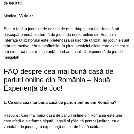
de neuitat!
Monica, 35 de ani:
Sunt o fană a jocurilor de cazino de mult timp și am fost fericită să
descopăr o nouă platformă de jocuri de noroc online din România.
Interfața utilizatorului este prietenoasă și ușor de utilizat, iar jocurile sunt
atât distractive, cât și profitabile. În plus, serviciul client este excelent și
am simțit că sunt în siguranță când am jucat. O experiență de joc de
neegalat!
FAQ despre cea mai bună casă de
pariuri online din România – Nouă
Experiență de Joc!
1. Ce este cea mai bună casă de pariuri online din România?
Raspuns: Cea mai bună casă de pariuri online din România este una
care oferă o platformă sigură, legală și plăcută pentru jucători, cu o
varietate de jocuri și o experiență de joc de înaltă calitate.