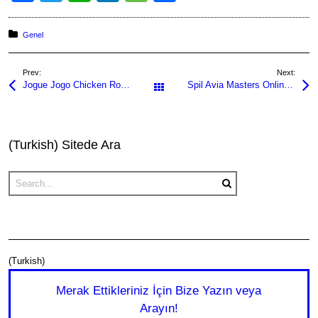
a
wi
h
n
e
h
c
tt
at
k
ss
ar
Posted in:
Genel
e
er
s
e
a
e
Prev:
Next:
b
A
dI
g
Jogue Jogo Chicken Road Online no Casino – Experiência de Jogo em Portugal
Spil Avia Masters Online: Den Ultimative Guide Til Casinoen i Denmark
All Posts
o
p
n
e
o
p
k
(Turkish) Sitede Ara
(Turkish)
Merak Ettikleriniz İçin Bize Yazın veya
Arayın!