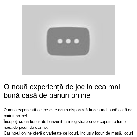
O nouă experiență de joc la cea mai
bună casă de pariuri online
O nouă experiență de joc este acum disponibilă la cea mai bună casă de
pariuri online!
Începeți cu un bonus de bunvenit la înregistrare și descoperiți o lume
nouă de jocuri de cazino.
Casino-ul online oferă o varietate de jocuri, inclusiv jocuri de masă, jocuri