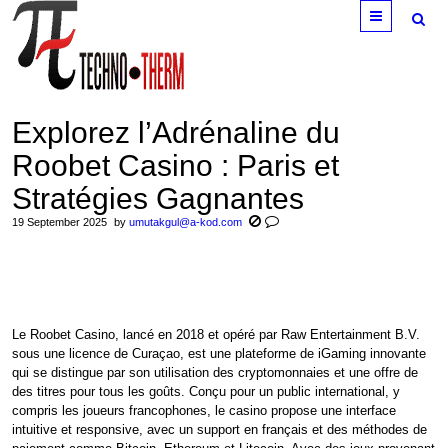
Menu
Explorez l’Adrénaline du
Roobet Casino : Paris et
Stratégies Gagnantes
19 September 2025
by
umutakgul@a-kod.com
Le Roobet Casino, lancé en 2018 et opéré par Raw Entertainment B.V.
sous une licence de Curaçao, est une plateforme de iGaming innovante
qui se distingue par son utilisation des cryptomonnaies et une offre de
des titres pour tous les goûts. Conçu pour un public international, y
compris les joueurs francophones, le casino propose une interface
intuitive et responsive, avec un support en français et des méthodes de