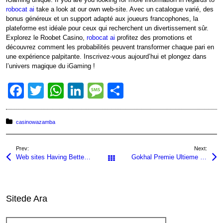
robocat ai
take a look at our own web-site. Avec un catalogue varié, des
bonus généreux et un support adapté aux joueurs francophones, la
plateforme est idéale pour ceux qui recherchent un divertissement sûr.
Explorez le Roobet Casino,
robocat ai
profitez des promotions et
découvrez comment les probabilités peuvent transformer chaque pari en
une expérience palpitante. Inscrivez-vous aujourd’hui et plongez dans
l’univers magique du iGaming !
F
T
W
Li
M
S
a
wi
h
n
e
h
c
tt
at
k
ss
ar
Posted in:
casinowazamba
e
er
s
e
a
e
Prev:
Next:
b
A
dI
g
Web sites Having Better Alive Specialist Video game
Gokhal Premie Ultieme Briefing & Beste 2020 casino Cleopatra II Deals
Tüm yazılar
o
p
n
e
o
p
k
Sitede Ara