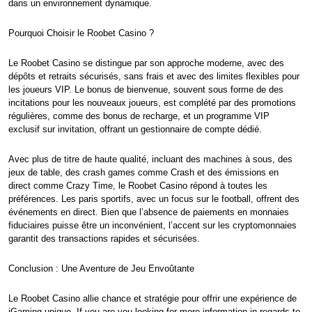
dans un environnement dynamique.
Pourquoi Choisir le Roobet Casino ?
Le Roobet Casino se distingue par son approche moderne, avec des
dépôts et retraits sécurisés, sans frais et avec des limites flexibles pour
les joueurs VIP. Le bonus de bienvenue, souvent sous forme de des
incitations pour les nouveaux joueurs, est complété par des promotions
régulières, comme des bonus de recharge, et un programme VIP
exclusif sur invitation, offrant un gestionnaire de compte dédié.
Avec plus de titre de haute qualité, incluant des machines à sous, des
jeux de table, des crash games comme Crash et des émissions en
direct comme Crazy Time, le Roobet Casino répond à toutes les
préférences. Les paris sportifs, avec un focus sur le football, offrent des
événements en direct. Bien que l’absence de paiements en monnaies
fiduciaires puisse être un inconvénient, l’accent sur les cryptomonnaies
garantit des transactions rapides et sécurisées.
Conclusion : Une Aventure de Jeu Envoûtante
Le Roobet Casino allie chance et stratégie pour offrir une expérience de
iGaming unique. If you are you looking for more information in regards to