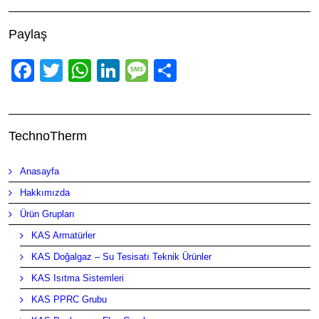
Paylaş
Facebook
Twitter
WhatsApp
LinkedIn
Message
Share
TechnoTherm
Anasayfa
Hakkımızda
Ürün Grupları
KAS Armatürler
KAS Doğalgaz – Su Tesisatı Teknik Ürünler
KAS Isıtma Sistemleri
KAS PPRC Grubu