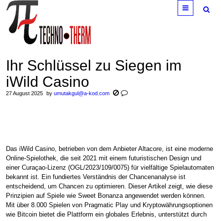
Menu
Ihr Schlüssel zu Siegen im
iWild Casino
27 August 2025
by
umutakgul@a-kod.com
Das iWild Casino, betrieben von dem Anbieter Altacore, ist eine moderne
Online-Spielothek, die seit 2021 mit einem futuristischen Design und
einer Curaçao-Lizenz (OGL/2023/109/0075) für vielfältige Spielautomaten
bekannt ist. Ein fundiertes Verständnis der Chancenanalyse ist
entscheidend, um Chancen zu optimieren. Dieser Artikel zeigt, wie diese
Prinzipien auf Spiele wie Sweet Bonanza angewendet werden können.
Mit über 8.000 Spielen von Pragmatic Play und Kryptowährungsoptionen
wie Bitcoin bietet die Plattform ein globales Erlebnis, unterstützt durch