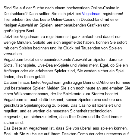
Sind Sie auf der Suche nach einem hochwertigen Online-Casino in
Deutschland? Dann sollten Sie sich jetzt bei
Vegadream
registrieren!
Hier erleben Sie das beste Online-Casino in Deutschland mit einer
riesigen Auswahl an Spielen, atemberaubenden Grafiken und
großzügigen Boni.
Jetzt bei Vegadream zu registrieren ist ganz einfach und dauert nur
wenige Minuten. Sobald Sie sich angemeldet haben, können Sie sofort
mit dem Spielen beginnen und Ihr Glück bei Tausenden von Spielen
versuchen.
Vegadream bietet eine beeindruckende Auswahl an Spielen, darunter
Slots, Tischspiele, Live-Dealer-Spiele und vieles mehr. Egal, ob Sie ein
Anfänger oder ein erfahrener Spieler sind, Sie werden sicher ein Spiel
finden, das Ihnen gefällt.
Darüber hinaus bietet Vegadream großzügige Boni und Aktionen für neue
und bestehende Spieler. Melden Sie sich noch heute an und erhalten Sie
einen Willkommensbonus, der Ihr Spielkonto zum Starten boostet.
Vegadream ist auch dafür bekannt, seinen Spielern eine sichere und
geschützte Spielumgebung zu bieten. Das Casino ist lizenziert und
reguliert, und es werden die neuesten Sicherheitstechnologien
eingesetzt, um sicherzustellen, dass Ihre Daten und Ihr Geld immer
sicher sind.
Das Beste an Vegadream ist, dass Sie von überall aus spielen können.
Egal, ob Sie zu Hause auf Ihrem Desktop-Computer oder unterwegs auf