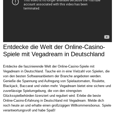
Entdecke die Welt der Online-Casino-
Spiele mit Vegadream in Deutschland
Entdecke die faszinierende Welt der Online-Casino-Spiele mit
Vegadream in Deutschland. Tauche ein in eine Vielzahl von Spielen, die
von den besten Softwareanbietern der Branche angeboten werden.
Genieße die Spannung und Aufregung von Spielautomaten, Roulette,
Blackjack, Baccarat und vielen mehr. Vegadream bietet eine sichere und
zuverlässige Spielumgebung, die von den strengsten
Glücksspielbehörden lizenziert und reguliert wird. Erlebe die beste
Online-Casino-Erfahrung in Deutschland mit Vegadream. Melde dich
noch heute an und erhalte einen großzügigen Willkommensbonus. Spiele
verantwortungsvoll und habe Spaß!