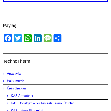
Paylaş
Facebook
Twitter
WhatsApp
LinkedIn
Message
Share
TechnoTherm
Anasayfa
Hakkımızda
Ürün Grupları
KAS Armatürler
KAS Doğalgaz – Su Tesisatı Teknik Ürünler
KAS Isıtma Sistemleri