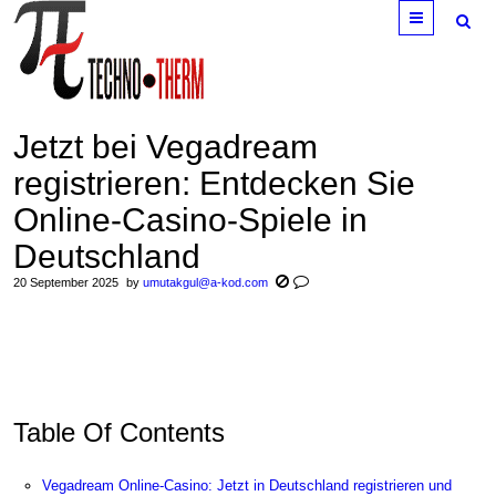
Menu
Jetzt bei Vegadream
registrieren: Entdecken Sie
Online-Casino-Spiele in
Deutschland
20 September 2025
by
umutakgul@a-kod.com
Table Of Contents
Vegadream Online-Casino: Jetzt in Deutschland registrieren und