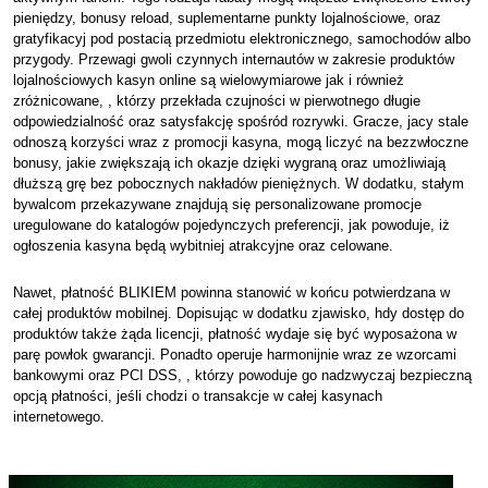
pieniędzy, bonusy reload, suplementarne punkty lojalnościowe, oraz
gratyfikacyj pod postacią przedmiotu elektronicznego, samochodów albo
przygody. Przewagi gwoli czynnych internautów w zakresie produktów
lojalnościowych kasyn online są wielowymiarowe jak i również
zróżnicowane, , którzy przekłada czujności w pierwotnego długie
odpowiedzialność oraz satysfakcję spośród rozrywki. Gracze, jacy stale
odnoszą korzyści wraz z promocji kasyna, mogą liczyć na bezzwłoczne
bonusy, jakie zwiększają ich okazje dzięki wygraną oraz umożliwiają
dłuższą grę bez pobocznych nakładów pieniężnych. W dodatku, stałym
bywalcom przekazywane znajdują się personalizowane promocje
uregulowane do katalogów pojedynczych preferencji, jak powoduje, iż
ogłoszenia kasyna będą wybitniej atrakcyjne oraz celowane.
Nawet, płatność BLIKIEM powinna stanowić w końcu potwierdzana w
całej produktów mobilnej. Dopisując w dodatku zjawisko, hdy dostęp do
produktów także żąda licencji, płatność wydaje się być wyposażona w
parę powłok gwarancji. Ponadto operuje harmonijnie wraz ze wzorcami
bankowymi oraz PCI DSS, , którzy powoduje go nadzwyczaj bezpieczną
opcją płatności, jeśli chodzi o transakcje w całej kasynach
internetowego.