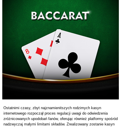
Ostatnimi czasy, zbyt najznamienitszych rodzimych kasyn
internetowego rozpoczął proces regulacji uwagi do odwiedzenia
zróżnicowanych upodobań fanów, oferując również platformy spośród
nadzwyczaj małymi limitami składów. Zrealizowany zostanie kasyn