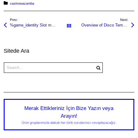
c
tt
at
k
ss
ar
Posted in:
casinowazamba
e
er
s
e
a
e
Prev:
Next:
b
A
dI
g
%game_identity Slot machine game casino Dr Vegas $100 free spins because of the %company_term app vendor, MrBet Canada
Overview of Disco Temperature Ports No deposit Gambling enterprise Extra The newest Myth Crazy Monkey 80 free spins And you may Truth
Tüm yazılar
o
p
n
e
o
p
k
Sitede Ara
Merak Ettikleriniz İçin Bize Yazın veya
Arayın!
Ürün gruplarımızla alakalı her türlü sorularınızı cevaplayacağız.