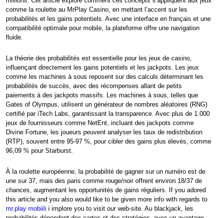
millions. Cet article explore comment ces concepts s’appliquent aux jeux
comme la roulette au MrPlay Casino, en mettant l’accent sur les
probabilités et les gains potentiels. Avec une interface en français et une
compatibilité optimale pour mobile, la plateforme offre une navigation
fluide.
La théorie des probabilités est essentielle pour les jeux de casino,
influençant directement les gains potentiels et les jackpots. Les jeux
comme les machines à sous reposent sur des calculs déterminant les
probabilités de succès, avec des récompenses allant de petits
paiements à des jackpots massifs. Les machines à sous, telles que
Gates of Olympus, utilisent un générateur de nombres aléatoires (RNG)
certifié par iTech Labs, garantissant la transparence. Avec plus de 1.000
jeux de fournisseurs comme NetEnt, incluant des jackpots comme
Divine Fortune, les joueurs peuvent analyser les taux de redistribution
(RTP), souvent entre 95-97 %, pour cibler des gains plus élevés, comme
96,09 % pour Starburst.
À la roulette européenne, la probabilité de gagner sur un numéro est de
une sur 37, mais des paris comme rouge/noir offrent environ 18/37 de
chances, augmentant les opportunités de gains réguliers. If you adored
this article and you also would like to be given more info with regards to
mr.play mobiili
i implore you to visit our web-site. Au blackjack, les
probabilités dépendent des cartes et des stratégies, avec un avantage