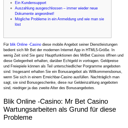
Ein Kundensupport
Auszahlung ausgeschlossen – immer wieder neue
Dokumente angeordnet!
Mögliche Probleme in ein Anmeldung und wie man sie
löst
Für
blik Online -Casino
diese mobile Angebot seiner Dienstleistungen
bedient sich Mr Bet der modernen Internet App in HTML5-Größe. In
wenig Zeit sind Sie ganz Hauptfunktionen des MrBet Casinos öffnen und
diese Gelegenheit erhalten, darüber Echtgeld in vortragen. Geldpreise
und Freiepiele können als Teil unterschiedlicher Porgramme angeboten
sind.
Insgesamt erhalten Sie ein Bonusangebot als Willkommensbonus,
wenn Sie sich in einem Erreichbar-Casino ausfüllen. Nachträglich man
sagt, sie sind Bonusgeschenke, diese nur Geldeinzahlung angeboten
sind, niedriger ja das zweite Alter des Bonusangebotes.
Blik Online -Casino: Mr Bet Casino
Wartungsarbeiten als Grund für diese
Probleme