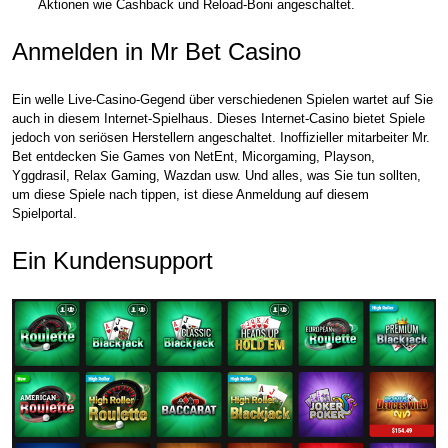
Aktionen wie Cashback und Reload-Boni angeschaltet.
Anmelden in Mr Bet Casino
Ein welle Live-Casino-Gegend über verschiedenen Spielen wartet auf Sie
auch in diesem Internet-Spielhaus. Dieses Internet-Casino bietet Spiele
jedoch von seriösen Herstellern angeschaltet. Inoffizieller mitarbeiter Mr.
Bet entdecken Sie Games von NetEnt, Micorgaming, Playson,
Yggdrasil, Relax Gaming, Wazdan usw. Und alles, was Sie tun sollten,
um diese Spiele nach tippen, ist diese Anmeldung auf diesem
Spielportal.
Ein Kundensupport