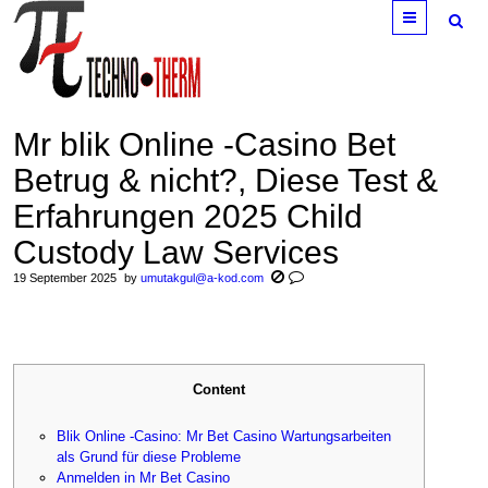
Menu
Mr blik Online -Casino Bet
Betrug & nicht?, Diese Test &
Erfahrungen 2025 Child
Custody Law Services
19 September 2025
by
umutakgul@a-kod.com
Content
Blik Online -Casino: Mr Bet Casino Wartungsarbeiten
als Grund für diese Probleme
Anmelden in Mr Bet Casino